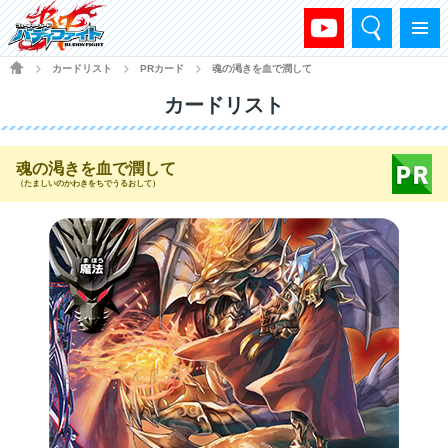
検索
メニュー
HOME
カードリスト
PRカード
魂の渇きを血で潤して
>
>
>
カードリスト
魂の渇きを血で潤して
（たましいのかわきをちでうるおして）