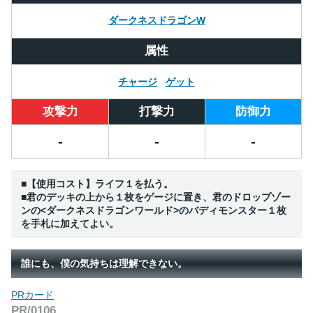
ダークネスドラゴンW
属性
チャージ
ゲット
攻撃力
打撃力
防御力
-
-
-
■【使用コスト】ライフ１を払う。
■君のデッキの上から１枚をゲージに置き、君のドロップゾー
ンの<ダークネスドラゴンワールド>のバディモンスター１枚
を手札に加えてよい。
誰にも、僕の気持ちは理解できない。
PRカード
PR/0106