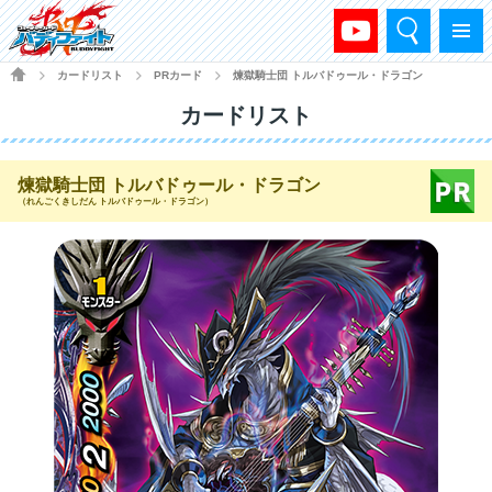
検索
メニュー
HOME
カードリスト
PRカード
煉獄騎士団 トルバドゥール・ドラゴン
>
>
>
カードリスト
煉獄騎士団 トルバドゥール・ドラゴン
（れんごくきしだん トルバドゥール・ドラゴン）