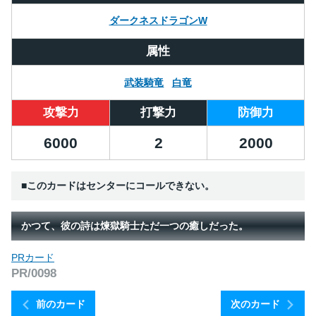
ダークネスドラゴンW
属性
武装騎竜
白竜
攻撃力
打撃力
防御力
6000
2
2000
■このカードはセンターにコールできない。
かつて、彼の詩は煉獄騎士ただ一つの癒しだった。
PRカード
PR/0098
前のカード
次のカード