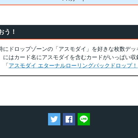
おう！
時にドロップゾーンの「アスモダイ」を好きな枚数デッ
」にはカード名にアスモダイを含むカードがいっぱい収
、「
アスモダイ エターナルローリングバックドロップ！
ツイートする
Facebookでシェアする
LINEで送る