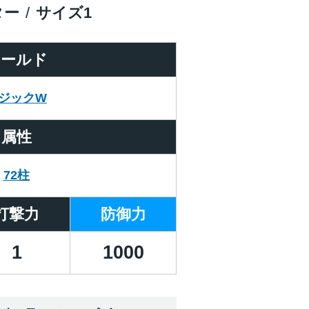
ター
サイズ
1
ワールド
ジックW
属性
72柱
打撃力
防御力
1
1000