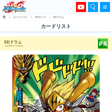
検索
メニュー
HOME
カードリスト
PRカード
SDドラム
>
>
>
カードリスト
SDドラム
（エスディードラム）