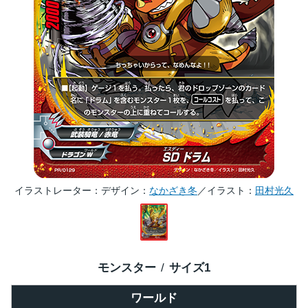
イラストレーター
デザイン：
なかざき冬
／イラスト：
田村光久
モンスター
サイズ
1
ワールド