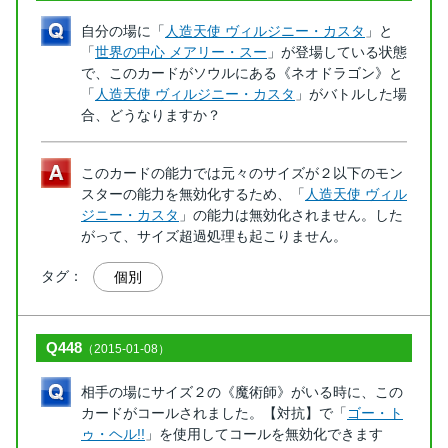
自分の場に「
人造天使 ヴィルジニー・カスタ
」と
「
世界の中心 メアリー・スー
」が登場している状態
で、このカードがソウルにある《ネオドラゴン》と
「
人造天使 ヴィルジニー・カスタ
」がバトルした場
合、どうなりますか？
このカードの能力では元々のサイズが２以下のモン
スターの能力を無効化するため、「
人造天使 ヴィル
ジニー・カスタ
」の能力は無効化されません。した
がって、サイズ超過処理も起こりません。
タグ：
個別
Q448
（2015-01-08）
相手の場にサイズ２の《魔術師》がいる時に、この
カードがコールされました。【対抗】で「
ゴー・ト
ゥ・ヘル!!
」を使用してコールを無効化できます