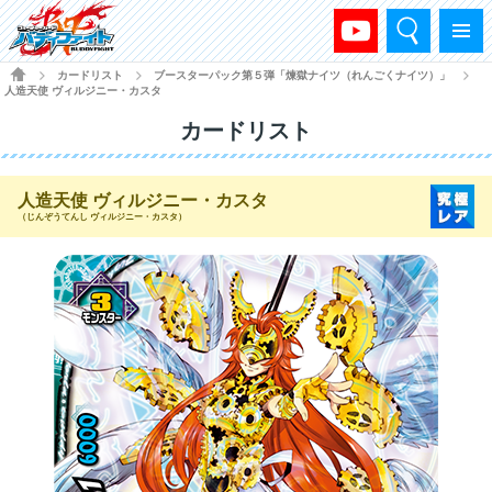
検索
メニュー
HOME
カードリスト
ブースターパック第５弾「煉獄ナイツ（れんごくナイツ）」
>
>
>
人造天使 ヴィルジニー・カスタ
カードリスト
人造天使 ヴィルジニー・カスタ
（じんぞうてんし ヴィルジニー・カスタ）