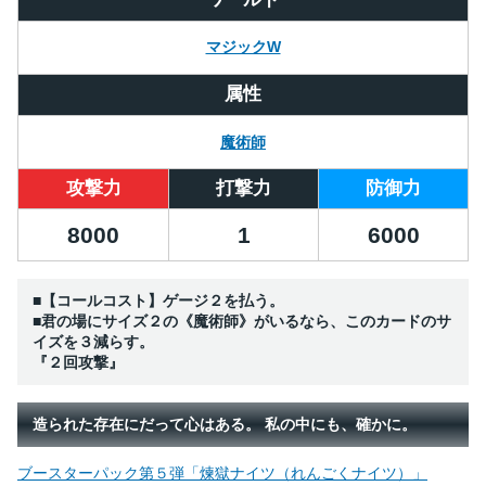
マジックW
属性
魔術師
攻撃力
打撃力
防御力
8000
1
6000
■【コールコスト】ゲージ２を払う。
■君の場にサイズ２の《魔術師》がいるなら、このカードのサ
イズを３減らす。
『２回攻撃』
造られた存在にだって心はある。 私の中にも、確かに。
ブースターパック第５弾「煉獄ナイツ（れんごくナイツ）」