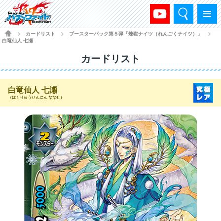
検索
メニュー
HOME
カードリスト
ブースターパック第５弾「煉獄ナイツ（れんごくナイツ）」
>
>
>
白竜仙人 七瀬
カードリスト
白竜仙人 七瀬
（はくりゅうせんにん ななせ）