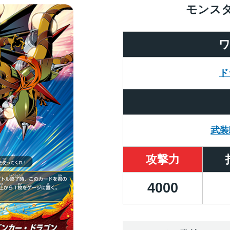
モンス
ド
武装
攻撃力
4000