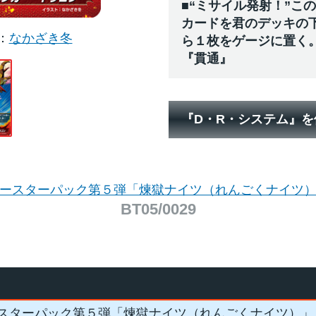
■“ミサイル発射！”こ
カードを君のデッキの
なかざき冬
ら１枚をゲージに置く
『貫通』
『D・R・システム』
ースターパック第５弾「煉獄ナイツ（れんごくナイツ
BT05/0029
スターパック第５弾「煉獄ナイツ（れんごくナイツ）」