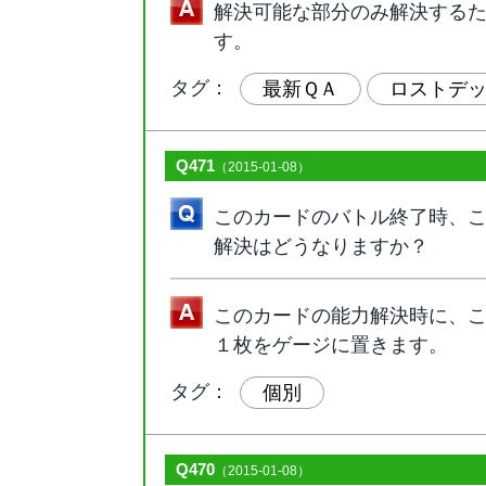
解決可能な部分のみ解決する
す。
タグ：
最新ＱＡ
ロストデ
Q471
（2015-01-08）
このカードのバトル終了時、
解決はどうなりますか？
このカードの能力解決時に、
１枚をゲージに置きます。
タグ：
個別
Q470
（2015-01-08）