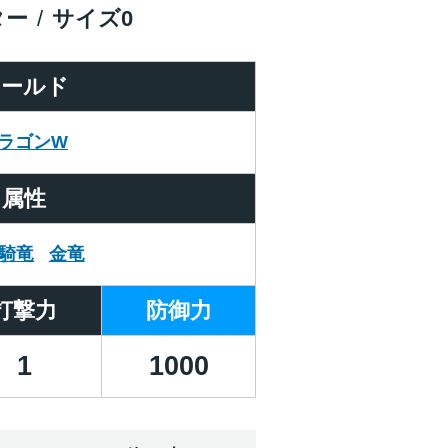
ター
サイズ
0
ワールド
ラゴンW
属性
騎竜
金竜
打撃力
防御力
1
1000