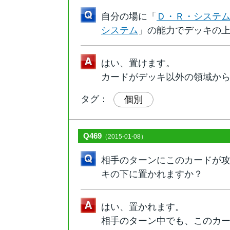
自分の場に「
Ｄ・Ｒ・システ
システム
」の能力でデッキの
はい、置けます。
カードがデッキ以外の領域か
タグ：
個別
Q469
（2015-01-08）
相手のターンにこのカードが
キの下に置かれますか？
はい、置かれます。
相手のターン中でも、このカ