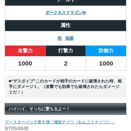
ダークネスドラゴンW
属性
死
深淵
攻撃力
打撃力
防御力
1000
2
1000
■“デスダイブ”このカードが相手のカードに破壊された時、相
手にダメージ１。（攻撃でも効果でも破壊されたらダメージ
１だ！）
ハイハイ、そっちに墜ちるよー！
ブースターパック第５弾「煉獄ナイツ（れんごくナイツ）」
BT05/0048