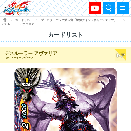
検索
メニュー
HOME
カードリスト
ブースターパック第５弾「煉獄ナイツ（れんごくナイツ）」
>
>
>
デスルーラー アヴァリア
カードリスト
デスルーラー アヴァリア
（デスルーラー アヴァリア）