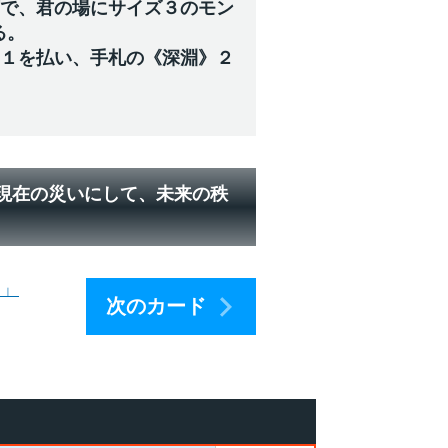
下で、君の場にサイズ３のモン
る。
ジ１を払い、手札の《深淵》２
 現在の災いにして、未来の秩
）」
次のカード