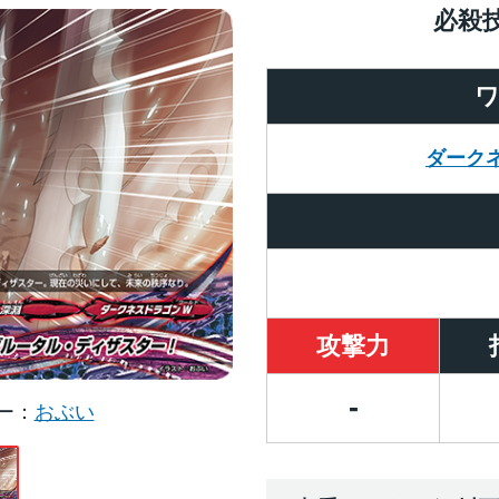
必殺
ダーク
攻撃力
-
ー
おぶい