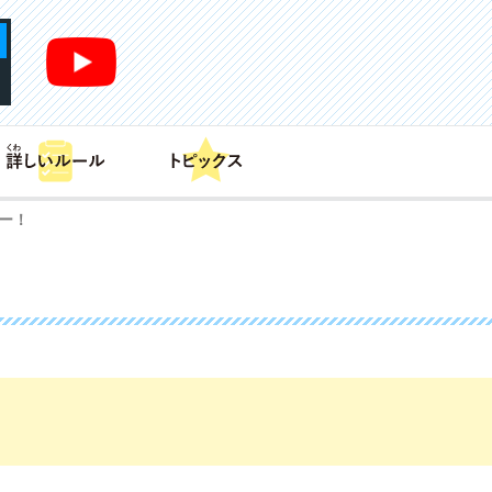
あそび方
商品情報
カードリスト
デッキレシピ
ー！