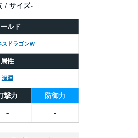
技
サイズ
-
ワールド
ネスドラゴンW
属性
深淵
打撃力
防御力
-
-