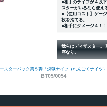
■相手のライフが４以
スターがいるなら使え
■【使用コスト】ゲー
枚を捨てる。
■相手にダメージ４！！
我らはディザスター。
序なり。
ースターパック第５弾「煉獄ナイツ（れんごくナイツ
BT05/0054