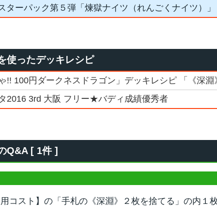
スターパック第５弾「煉獄ナイツ（れんごくナイツ）」
を使ったデッキレシピ
!! 100円ダークネスドラゴン」デッキレシピ 「《深
016 3rd 大阪 フリー★バディ成績優秀者
A [ 1件 ]
使用コスト】の「手札の《深淵》２枚を捨てる」の内１
？