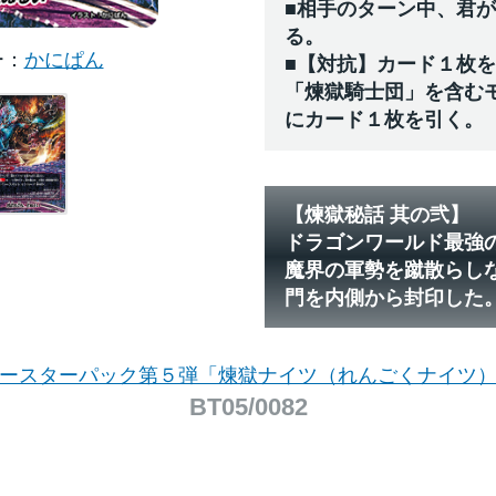
■相手のターン中、君
る。
ー
かにぱん
■【対抗】カード１枚
「煉獄騎士団」を含む
にカード１枚を引く。
【煉獄秘話 其の弐】
ドラゴンワールド最強
魔界の軍勢を蹴散らし
門を内側から封印した
ースターパック第５弾「煉獄ナイツ（れんごくナイツ
BT05/0082