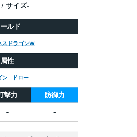
サイズ
-
ワールド
ネスドラゴンW
属性
ゴン
ドロー
打撃力
防御力
-
-