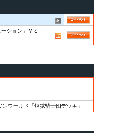
ューション」ＶＳ
ゴンワールド「煉獄騎士団デッキ」