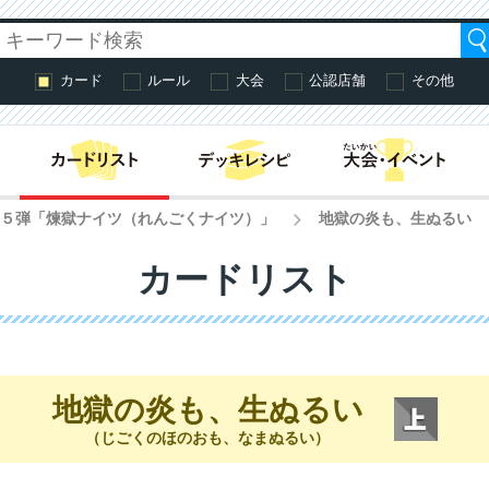
カード
ルール
大会
公認店舗
その他
はじめての方へ・
第５弾「煉獄ナイツ（れんごくナイツ）」
地獄の炎も、生ぬるい
>
カードリスト
地獄の炎も、生ぬるい
（じごくのほのおも、なまぬるい）