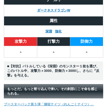
ダークネスドラゴンW
属性
深淵
強化
攻撃力
打撃力
防御力
-
-
-
■【対抗】バトルしている《深淵》のモンスター１枚を選び、
このバトル中、攻撃力＋3000、防御力＋3000し、さらに『反
撃』を与える。
もっとだ。もっと斬り込んで来い。その刹那にこそ命を感じ
られる。
ブースターパック第５弾「煉獄ナイツ（れんごくナイツ）」