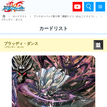
検索
メニュー
HOME
カードリスト
ブースターパック第５弾「煉獄ナイツ（れんごくナイツ）」
>
>
>
ブラッディ・ダンス
カードリスト
ブラッディ・ダンス
（ブラッディ・ダンス）