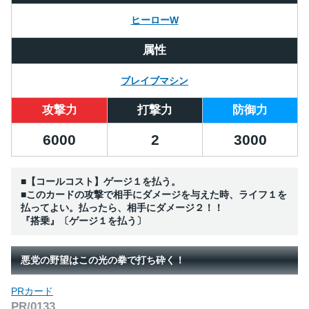
ヒーローW
属性
ブレイブマシン
攻撃力
打撃力
防御力
6000
2
3000
■【コールコスト】ゲージ１を払う。
■このカードの攻撃で相手にダメージを与えた時、ライフ１を
払ってよい。払ったら、相手にダメージ２！！
『搭乗』〔ゲージ１を払う〕
悪党の野望はこの光の拳で打ち砕く！
PRカード
PR/0133