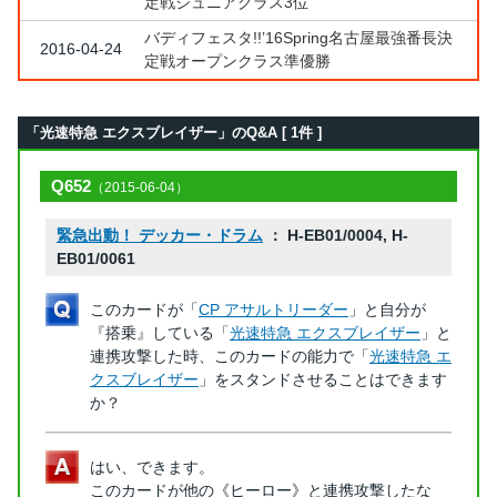
定戦ジュニアクラス3位
バディフェスタ!!’16Spring名古屋最強番長決
2016-04-24
定戦オープンクラス準優勝
「光速特急 エクスブレイザー」のQ&A [ 1件 ]
Q652
（2015-06-04）
緊急出動！ デッカー・ドラム
： H-EB01/0004, H-
EB01/0061
このカードが「
CP アサルトリーダー
」と自分が
『搭乗』している「
光速特急 エクスブレイザー
」と
連携攻撃した時、このカードの能力で「
光速特急 エ
クスブレイザー
」をスタンドさせることはできます
か？
はい、できます。
このカードが他の《ヒーロー》と連携攻撃したな