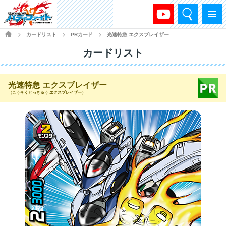
検索
メニュー
HOME
カードリスト
PRカード
光速特急 エクスブレイザー
>
>
>
カードリスト
光速特急 エクスブレイザー
（こうそくとっきゅう エクスブレイザー）