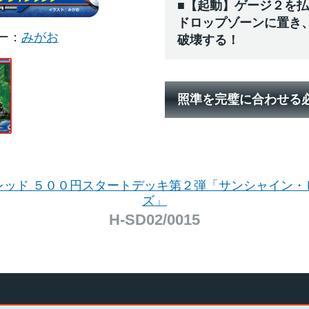
■【起動】ゲージ２を
ドロップゾーンに置き
ー
みがお
破壊する！
照準を完璧に合わせる
レッド ５００円スタートデッキ第２弾「サンシャイン・
ズ」
H-SD02/0015