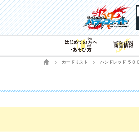
HOME
カードリスト
ハンドレッド ５０
>
>