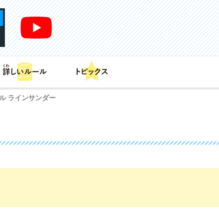
あそび方
商品情報
カードリスト
デッキレシピ
ル ラインサンダー