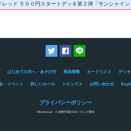
ドレッド ５００円スタートデッキ第２弾「サンシャイン
ツイートする
Facebookでシェアする
LINEで送る
プ
はじめての方へ・あそび方
商品情報
カードリスト
デッキ
会・イベント
詳しいルール
トピックス
お問い合わせ
Engl
プライバシーポリシー
©Bushiroad © 相棒学園2018／テレビ愛知