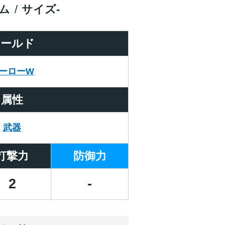
ム
サイズ
-
ワールド
ーローW
属性
武器
打撃力
防御力
2
-