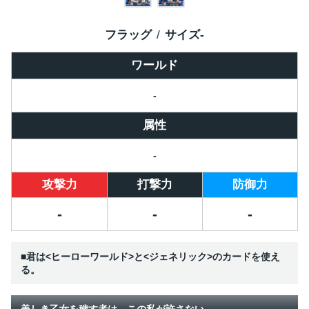
フラッグ
サイズ
-
ワールド
-
属性
-
攻撃力
打撃力
防御力
-
-
-
■君は<ヒーローワールド>と<ジェネリック>のカードを使え
る。
美しき乙女を穢す者は、この私が許さない。