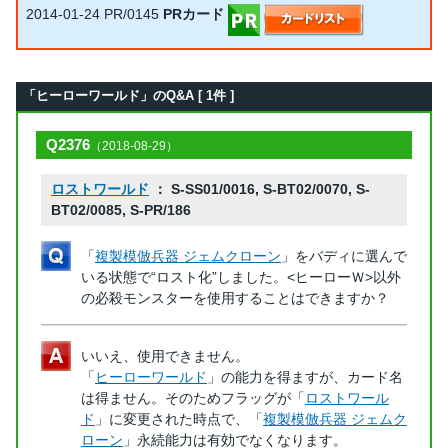
2014-01-24
PR/0145
PRカード
「ヒーローワールド」のQ&A [ 1件 ]
Q2376
（2018-08-29）
ロストワールド
： S-SS01/0016, S-BT02/0070, S-
BT02/0085, S-PR/186
「
複製模倣兵器 ジェムクローン
」をバディに選んで
いる状態で“ロスト化”しました。<ヒーローＷ>以外
の必殺モンスターを使用することはできますか？
いいえ、使用できません。
「
ヒーローワールド
」の能力を得ますが、カード名
は得ません。そのためフラッグが「
ロストワール
ド
」に変更された時点で、「
複製模倣兵器 ジェムク
ローン
」永続能力は有効でなくなります。