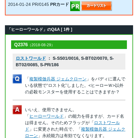
2014-01-24
PR/0145
PRカード
「ヒーローワールド」のQ&A [ 1件 ]
Q2376
（2018-08-29）
ロストワールド
： S-SS01/0016, S-BT02/0070, S-
BT02/0085, S-PR/186
「
複製模倣兵器 ジェムクローン
」をバディに選んで
いる状態で“ロスト化”しました。<ヒーローＷ>以外
の必殺モンスターを使用することはできますか？
いいえ、使用できません。
「
ヒーローワールド
」の能力を得ますが、カード名
は得ません。そのためフラッグが「
ロストワール
ド
」に変更された時点で、「
複製模倣兵器 ジェムク
ローン
」永続能力は有効でなくなります。