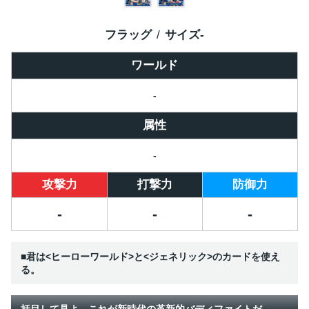
フラッグ
サイズ
-
ワールド
-
属性
-
攻撃力
打撃力
防御力
-
-
-
■君は<ヒーローワールド>と<ジェネリック>のカードを使え
る。
括目して見よ。これが新時代の革新的バディファイトだ。