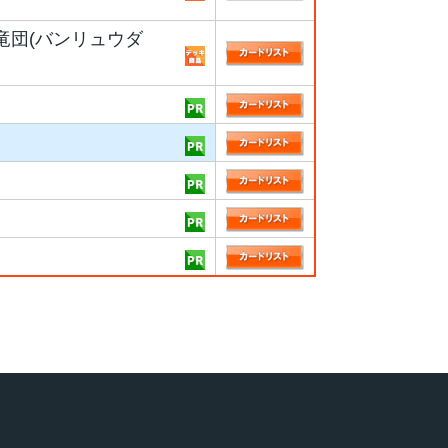
竜団(バンリュウダ