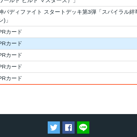
ワールド ビルド マスターズ）」
神バディファイト スタートデッキ第3弾「スパイラル絆
ン)」
PRカード
PRカード
PRカード
PRカード
PRカード
ツイートする
Facebookでシェアする
LINEで送る