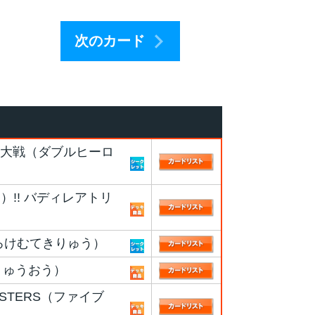
次のカード
ー大戦（ダブルヒーロ
!! バディレアトリ
どろけむてきりゅう）
りゅうおう）
ASTERS（ファイブ