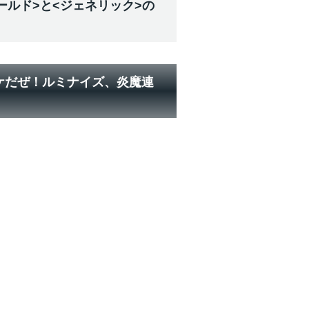
ールド>と<ジェネリック>の
ケだぜ！ルミナイズ、炎魔連