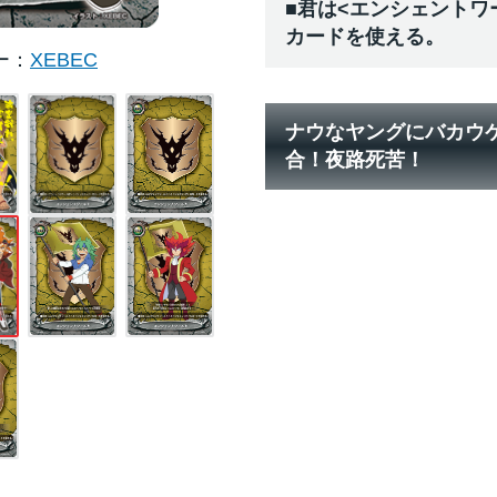
■君は<エンシェントワ
カードを使える。
ー
XEBEC
ナウなヤングにバカウ
合！夜路死苦！