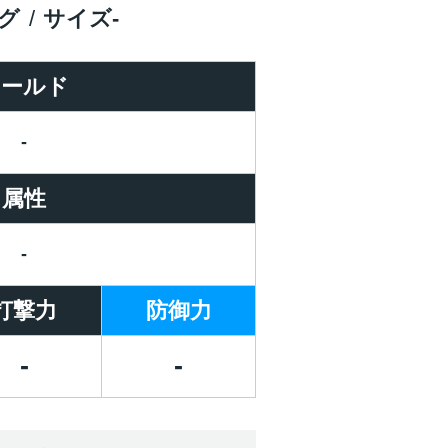
グ
サイズ
-
ワールド
-
属性
-
打撃力
防御力
-
-