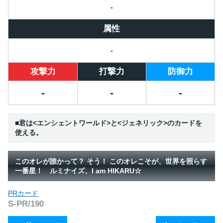
-
属性
-
攻撃力
打撃力
防御力
-
-
-
■君は<エンシェントワールド>と<ジェネリック>のカードを
使える。
このオレが誰かって？ そう！ このオレこそが、世界を照らす
一番星！ ルミナイズ、I am HIKARU☆
PRカード
S-PR/190