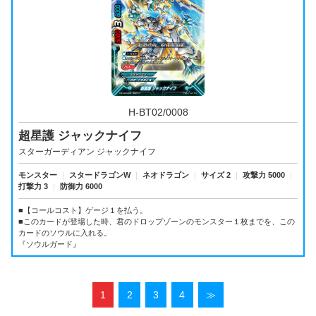
H-BT02/0008
超星護 ジャックナイフ
スターガーディアン ジャックナイフ
モンスター
｜
スタードラゴンW
｜
ネオドラゴン
｜
サイズ 2
｜
攻撃力 5000
｜
打撃力 3
｜
防御力 6000
■【コールコスト】ゲージ１を払う。
■このカードが登場した時、君のドロップゾーンのモンスター１枚までを、この
カードのソウルに入れる。
『ソウルガード』
1
2
3
4
≫