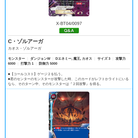
X-BT04/0097
C・ゾルアーガ
カオス・ゾルアーガ
モンスター
｜
ダンジョンW
｜
Dエネミー, 魔王, カオス
｜
サイズ 3
｜
攻撃力
6000
｜
打撃力 1
｜
防御力 5000
■【コールコスト】ゲージ２を払う。
■君のセンターのモンスターが攻撃した時、このカードがレフトかライトにいる
なら、そのターン中、そのモンスターは『２回攻撃』を得る。