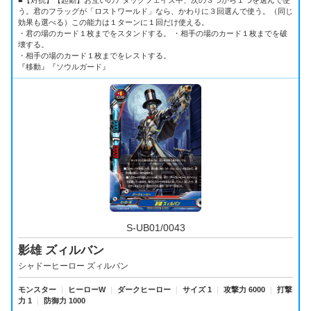
う。君のフラッグが「ロストワールド」なら、かわりに３回選んで使う。（同じ
効果も選べる）この能力は１ターンに１回だけ使える。
・君の場のカード１枚までをスタンドする。 ・相手の場のカード１枚までを破
壊する。
・相手の場のカード１枚までをレストする。
『移動』『ソウルガード』
S-UB01/0043
影雄 ズィルバン
シャドーヒーロー ズィルバン
モンスター
｜
ヒーローW
｜
ダークヒーロー
｜
サイズ 1
｜
攻撃力 6000
｜
打撃
力 1
｜
防御力 1000