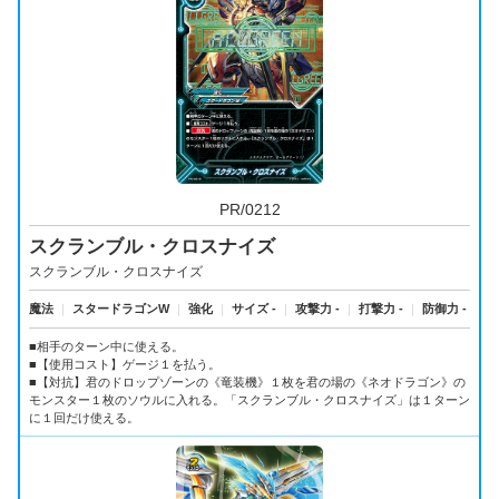
PR/0212
スクランブル・クロスナイズ
スクランブル・クロスナイズ
魔法
｜
スタードラゴンW
｜
強化
｜
サイズ -
｜
攻撃力 -
｜
打撃力 -
｜
防御力 -
■相手のターン中に使える。
■【使用コスト】ゲージ１を払う。
■【対抗】君のドロップゾーンの《竜装機》１枚を君の場の《ネオドラゴン》の
モンスター１枚のソウルに入れる。「スクランブル・クロスナイズ」は１ターン
に１回だけ使える。