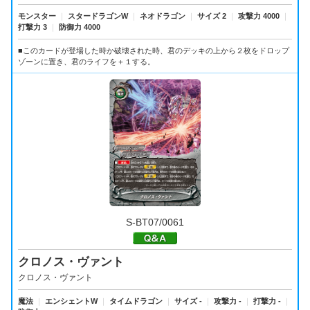
モンスター
｜
スタードラゴンW
｜
ネオドラゴン
｜
サイズ 2
｜
攻撃力 4000
｜
打撃力 3
｜
防御力 4000
■このカードが登場した時か破壊された時、君のデッキの上から２枚をドロップ
ゾーンに置き、君のライフを＋１する。
S-BT07/0061
クロノス・ヴァント
クロノス・ヴァント
魔法
｜
エンシェントW
｜
タイムドラゴン
｜
サイズ -
｜
攻撃力 -
｜
打撃力 -
｜