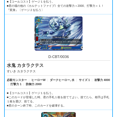
■【コールコスト】ゲージ１を払う。
■君の場の他の《カルテットファイブ》全ての攻撃力＋2000、打撃力＋１！
『変身』〔ゲージ２を払う〕
D-CBT/0036
水鬼 カタラクテス
すいき カタラクテス
必殺モンスター
｜
ヒーローW
｜
ダークヒーロー, 水
｜
サイズ 1
｜
攻撃力 4000
｜
打撃力 1
｜
防御力 2000
■【コールコスト】ゲージ１を払う。
■このカードが登場した時、君の手札１枚を捨ててよい。捨てたら、相手は手札
１枚を選び、捨てる。
■君のターン終了時、このカードを破壊する。