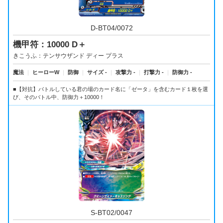
D-BT04/0072
機甲符：10000 D＋
きこうふ：テンサウザンド ディー プラス
魔法
｜
ヒーローW
｜
防御
｜
サイズ -
｜
攻撃力 -
｜
打撃力 -
｜
防御力 -
■【対抗】バトルしている君の場のカード名に「ゼータ」を含むカード１枚を選
び、そのバトル中、防御力＋10000！
S-BT02/0047