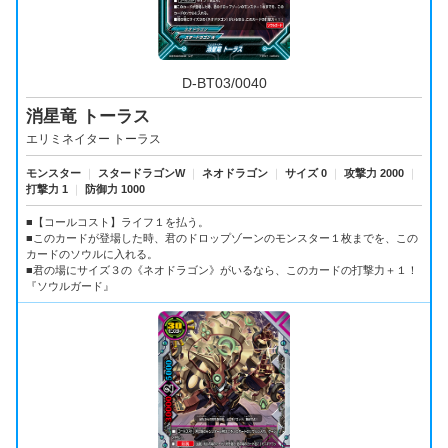
D-BT03/0040
消星竜 トーラス
エリミネイター トーラス
モンスター
｜
スタードラゴンW
｜
ネオドラゴン
｜
サイズ 0
｜
攻撃力 2000
｜
打撃力 1
｜
防御力 1000
■【コールコスト】ライフ１を払う。
■このカードが登場した時、君のドロップゾーンのモンスター１枚までを、この
カードのソウルに入れる。
■君の場にサイズ３の《ネオドラゴン》がいるなら、このカードの打撃力＋１！
『ソウルガード』