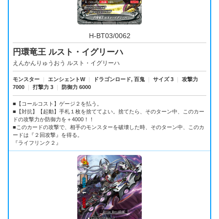
H-BT03/0062
円環竜王 ルスト・イグリーハ
えんかんりゅうおう ルスト・イグリーハ
モンスター
｜
エンシェントW
｜
ドラゴンロード, 百鬼
｜
サイズ 3
｜
攻撃力
7000
｜
打撃力 3
｜
防御力 6000
■【コールコスト】ゲージ２を払う。
■【対抗】【起動】手札１枚を捨ててよい。捨てたら、そのターン中、このカー
ドの攻撃力か防御力を＋4000！！
■このカードの攻撃で、相手のモンスターを破壊した時、そのターン中、このカ
ードは『２回攻撃』を得る。
『ライフリンク２』