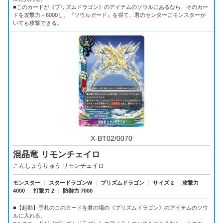
■このカードが《プリズムドラゴン》のアイテムのソウルにあるなら、そのカー
ドを攻撃力＋6000し、『ソウルガード』を得て、君のセンターにモンスターが
いても攻撃できる。
X-BT02/0070
混晶竜 リモンチェイロ
こんしょうりゅう リモンチェイロ
モンスター
｜
スタードラゴンW
｜
プリズムドラゴン
｜
サイズ 2
｜
攻撃力
4000
｜
打撃力 2
｜
防御力 7000
■【起動】手札のこのカードを君の場の《プリズムドラゴン》のアイテムのソウ
ルに入れる。