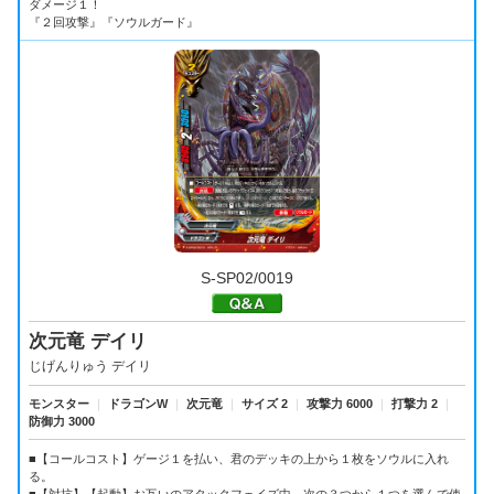
ダメージ１！
『２回攻撃』『ソウルガード』
S-SP02/0019
次元竜 デイリ
じげんりゅう デイリ
モンスター
｜
ドラゴンW
｜
次元竜
｜
サイズ 2
｜
攻撃力 6000
｜
打撃力 2
｜
防御力 3000
■【コールコスト】ゲージ１を払い、君のデッキの上から１枚をソウルに入れ
る。
■【対抗】【起動】お互いのアタックフェイズ中、次の３つから１つを選んで使