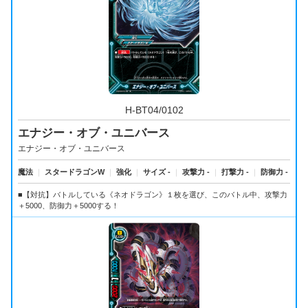
H-BT04/0102
エナジー・オブ・ユニバース
エナジー・オブ・ユニバース
魔法
｜
スタードラゴンW
｜
強化
｜
サイズ -
｜
攻撃力 -
｜
打撃力 -
｜
防御力 -
■【対抗】バトルしている《ネオドラゴン》１枚を選び、このバトル中、攻撃力
＋5000、防御力＋5000する！