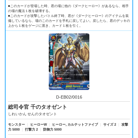
■このカードが登場した時、君の場に他の《ダークヒーロー》があるなら、相手
の場の魔法１枚を破壊する。
■このカードが攻撃したバトル終了時、君が《ダークヒーロー》のアイテムを装
備しているなら、場のこのカードを手札に戻してよい。戻したら、君のデッキの
上から１枚をゲージに置き、カード１枚を引く。
D-EB02/0016
総司令官 千のタオゼント
しれいかん せんのタオゼント
モンスター
｜
ヒーローW
｜
ヒーロー, カルテットファイブ
｜
サイズ 2
｜
攻撃
力 5000
｜
打撃力 2
｜
防御力 5000