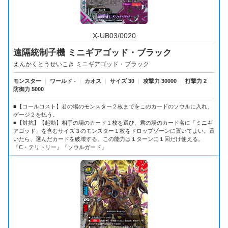
X-UB03/0020
遠隔統制子機 ミニギアゴッド・ブラック
えんかくとうせいこき ミニギアゴッド・ブラック
モンスター
｜
ワールド -
｜
カオス
｜
サイズ 30
｜
攻撃力 30000
｜
打撃力 2
｜
防御力 5000
■【コールコスト】君の場のモンスター２枚までをこのカードのソウルに入れ、
ゲージ２を払う。
■【対抗】【起動】相手の場のカード１枚を選び、君の場のカード名に「ミニギ
アゴッド」を含むサイズ３のモンスター１枚をドロップゾーンに置いてよい。置
いたら、選んだカードを破壊する。この能力は１ターンに１回だけ使える。
『C・テリトリー』『ソウルガード』