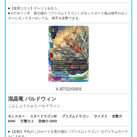
■【使用コスト】ゲージ１を払う。
■そのターン中、君の場の《プリズムドラゴン》のモンスター１枚は相手のセン
ターにモンスターがいても、相手を攻撃できる。
X-BT02/0069
混晶竜 バルドウィン
こんしょうりゅう バルドウィン
モンスター
｜
スタードラゴンW
｜
プリズムドラゴン
｜
サイズ 2
｜
攻撃力
6000
｜
打撃力 2
｜
防御力 5000
■【起動】手札のこのカードを君の場の《プリズムドラゴン》のアイテムのソウ
ルに入れる。