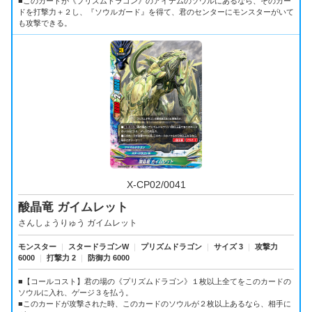
■このカードが《プリズムドラゴン》のアイテムのソウルにあるなら、そのカー
ドを打撃力＋２し、『ソウルガード』を得て、君のセンターにモンスターがいて
も攻撃できる。
X-CP02/0041
酸晶竜 ガイムレット
さんしょうりゅう ガイムレット
モンスター
｜
スタードラゴンW
｜
プリズムドラゴン
｜
サイズ 3
｜
攻撃力
6000
｜
打撃力 2
｜
防御力 6000
■【コールコスト】君の場の《プリズムドラゴン》１枚以上全てをこのカードの
ソウルに入れ、ゲージ３を払う。
■このカードが攻撃された時、このカードのソウルが２枚以上あるなら、相手に