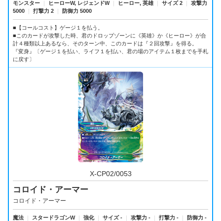
モンスター
｜
ヒーローW, レジェンドW
｜
ヒーロー, 英雄
｜
サイズ 2
｜
攻撃力
5000
｜
打撃力 2
｜
防御力 5000
■【コールコスト】ゲージ１を払う。
■このカードが攻撃した時、君のドロップゾーンに《英雄》か《ヒーロー》が合
計４種類以上あるなら、そのターン中、このカードは『２回攻撃』を得る。
『変身』〔ゲージ１を払い、ライフ１を払い、君の場のアイテム１枚までを手札
に戻す〕
X-CP02/0053
コロイド・アーマー
コロイド・アーマー
魔法
｜
スタードラゴンW
｜
強化
｜
サイズ -
｜
攻撃力 -
｜
打撃力 -
｜
防御力 -