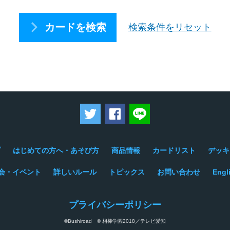
カードを検索
検索条件をリセット
ツイートする
Facebookでシェアする
LINEで送る
プ
はじめての方へ・あそび方
商品情報
カードリスト
デッキ
会・イベント
詳しいルール
トピックス
お問い合わせ
Engl
プライバシーポリシー
©Bushiroad © 相棒学園2018／テレビ愛知