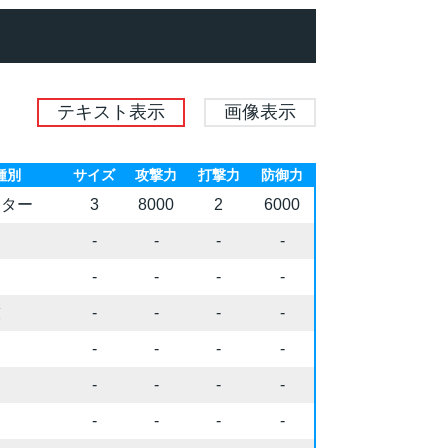
テキスト表示
画像表示
種別
サイズ
攻撃力
打撃力
防御力
スター
3
8000
2
6000
-
-
-
-
-
-
-
-
技
-
-
-
-
-
-
-
-
-
-
-
-
-
-
-
-