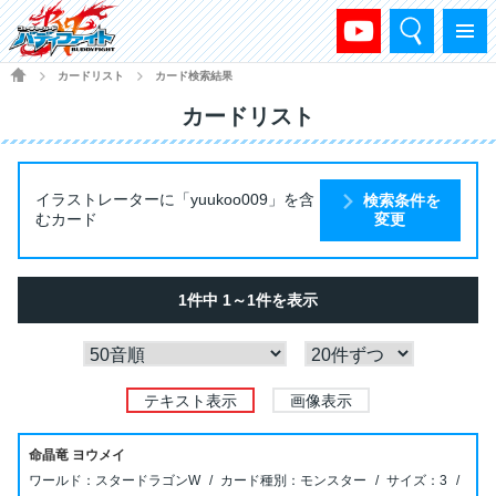
検索
メニュー
HOME
カードリスト
カード検索結果
>
>
カードリスト
イラストレーターに「yuukoo009」を含
検索条件を
むカード
変更
1件中 1～1件を表示
テキスト表示
画像表示
命晶竜 ヨウメイ
スタードラゴンW
モンスター
3