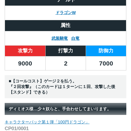
ドラゴンW
属性
武装騎竜
白竜
攻撃力
打撃力
防御力
9000
2
7000
■【コールコスト】ゲージ２を払う。
『２回攻撃』（このカードは１ターンに１回、攻撃した後
【スタンド】できる）
ディミオス様…少々奴らと、手合わせしてまいります。
キャラクターパック第１弾「100円ドラゴン」
CP01/0001