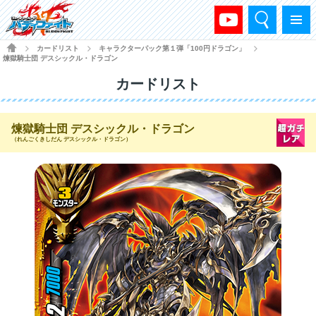
検索
メニュー
HOME
カードリスト
キャラクターパック第１弾「100円ドラゴン」
>
>
>
煉獄騎士団 デスシックル・ドラゴン
カードリスト
煉獄騎士団 デスシックル・ドラゴン
（れんごくきしだん デスシックル・ドラゴン）