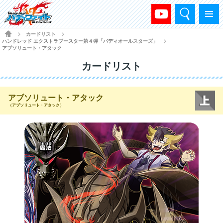
検索
メニュー
HOME
カードリスト
>
>
ハンドレッド エクストラブースター第４弾「バディオールスターズ」
>
アブソリュート・アタック
カードリスト
アブソリュート・アタック
（アブソリュート・アタック）