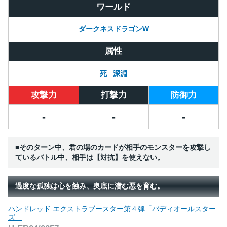
ワールド
ダークネスドラゴンW
属性
死
深淵
攻撃力
打撃力
防御力
-
-
-
■そのターン中、君の場のカードが相手のモンスターを攻撃し
ているバトル中、相手は【対抗】を使えない。
過度な孤独は心を蝕み、奥底に潜む悪を育む。
ハンドレッド エクストラブースター第４弾「バディオールスター
ズ」