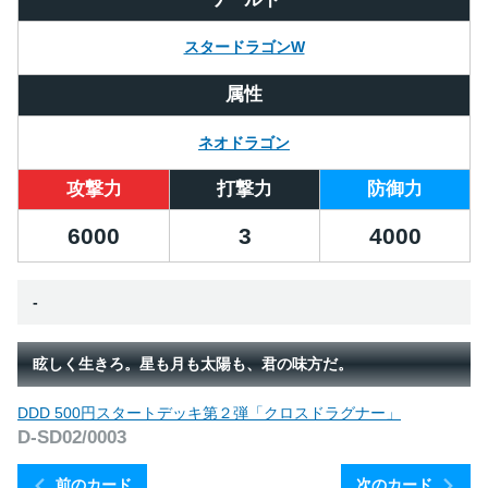
スタードラゴンW
属性
ネオドラゴン
攻撃力
打撃力
防御力
6000
3
4000
-
眩しく生きろ。星も月も太陽も、君の味方だ。
DDD 500円スタートデッキ第２弾「クロスドラグナー」
D-SD02/0003
前のカード
次のカード