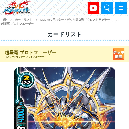
検索
メニュー
HOME
カードリスト
DDD 500円スタートデッキ第２弾「クロスドラグナー」
>
>
>
超星竜 プロトフューザー
カードリスト
超星竜 プロトフューザー
（スタードラグナー プロトフューザー）