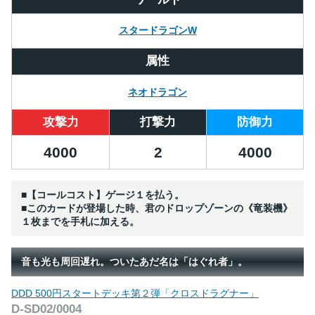
スタードラゴンW
属性
ネオドラゴン
攻撃力
打撃力
防御力
4000
2
4000
■【コールコスト】ゲージ１を払う。
■このカードが登場した時、君のドロップゾーンの《竜装機》
１枚までを手札に加える。
音も光も周回遅れ。ついたあだ名は「はぐれ者」。
DDD 500円スタートデッキ第２弾「クロスドラグナー」
D-SD02/0004