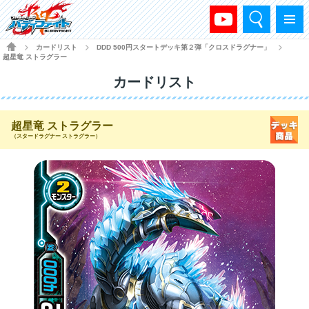
検索
メニュー
HOME
カードリスト
DDD 500円スタートデッキ第２弾「クロスドラグナー」
>
>
>
超星竜 ストラグラー
カードリスト
超星竜 ストラグラー
（スタードラグナー ストラグラー）