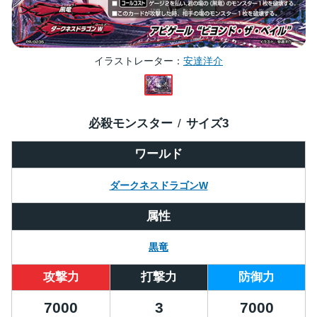
イラストレーター
安達洋介
必殺モンスター
サイズ
3
ワールド
ダークネスドラゴンW
属性
黒竜
攻撃力
打撃力
防御力
7000
3
7000