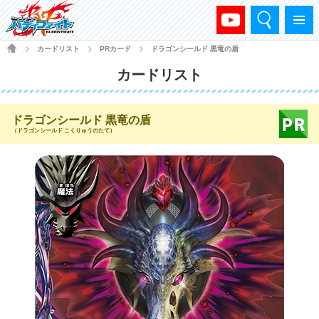
検索
メニュー
HOME
カードリスト
PRカード
ドラゴンシールド 黒竜の盾
>
>
>
カードリスト
ドラゴンシールド 黒竜の盾
（ドラゴンシールド こくりゅうのたて）