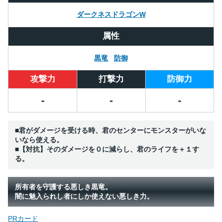
ダークネスドラゴンW
属性
黒竜
防御
攻撃力
打撃力
防御力
-
-
-
■君がダメージを受ける時、君のセンターにモンスターがいな
いなら使える。
■【対抗】そのダメージを０に減らし、君のライフを＋１す
る。
所有者を守護する悪しき黒竜。
闇に魅入られし者にしか使えない悪しき力。
PRカード