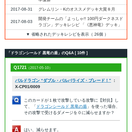
2017-08-31
グレムリン・Kのオススメデッキ大賞８月
開発チームの「よっしゃ!! 100円ダークネスド
2017-08-03
ラゴン」デッキレシピ 「《悪神竜》デッキ」
▼ 省略されたデッキレシピを表示（ 26個 ）
「ドラゴンシールド 黒竜の盾」のQ&A [ 10件 ]
Q1721
（2017-05-10）
バルドラゴン “ダブル・バルバライズ・ブレード！”
：
X-CP01/0009
このカードが１枚で攻撃している攻撃に【対抗】し
て、「
ドラゴンシールド 黒竜の盾
」を使った場合、
その攻撃で受けるダメージを０に減らせますか？
はい、減らせます。