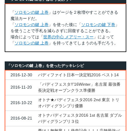
「
ソロモンの鍵 上巻
」はゲージを２枚増やすことができる
魔法カードだ。
「
ソロモンの鍵 上巻
」を使った後に「
ソロモンの鍵 下巻
」
を使うことで手札を減らさずに回復することができる。
場合によっては「
世界の中心 メアリー・スー
」によって
「
ソロモンの鍵 上巻
」を持ってきてしまうのも手だろう。
「ソロモンの鍵 上巻」を使ったデッキレシピ
2016-12-30
バディファイト日本一決定戦2016 ベスト14
「バディフェスタ!!'16Winter」名古屋 最強番
2016-11-20
長決定戦オープンクラス準優勝
オトナ★バディフェスタ2016 2nd 東京 トリ
2016-10-22
オバディグランプリ優勝
オトナバディフェスタ2016 1st 名古屋 ダブル
2016-08-21
バディグランプリ３位
轟け！無敵竜！！発売記念！！！店舗最強バ