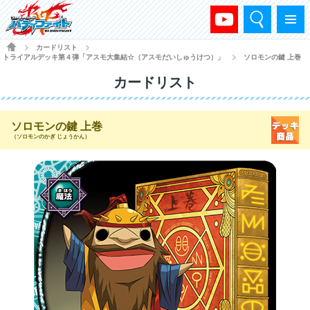
検索
メニュー
HOME
カードリスト
>
>
トライアルデッキ第４弾「アスモ大集結☆（アスモだいしゅうけつ）」
ソロモンの鍵 上巻
>
カードリスト
ソロモンの鍵 上巻
（ソロモンのかぎ じょうかん）