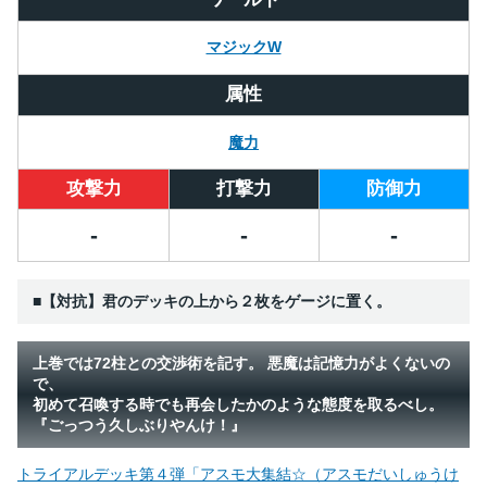
マジックW
属性
魔力
攻撃力
打撃力
防御力
-
-
-
■【対抗】君のデッキの上から２枚をゲージに置く。
上巻では72柱との交渉術を記す。 悪魔は記憶力がよくないの
で、
初めて召喚する時でも再会したかのような態度を取るべし。
『ごっつう久しぶりやんけ！』
トライアルデッキ第４弾「アスモ大集結☆（アスモだいしゅうけ