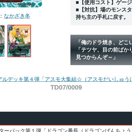
■【使用コスト】ゲー
■【対抗】場のモンス
なかざき冬
持ち主の手札に戻す。
「俺のドラ焼き、どこ
「テツヤ、目の前ばか
見つからんぞ～」
アルデッキ第４弾「アスモ大集結☆（アスモだいしゅう
TD07/0009
ターパック第１弾「ドラゴン番長（ドラゴンばんちょう