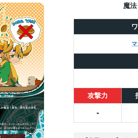
魔法
マ
攻撃力
-