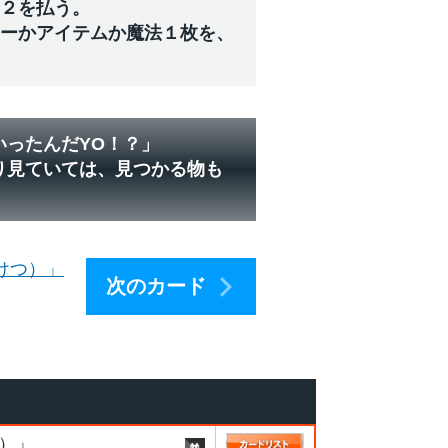
ジ２を払う。
ターかアイテムか魔法１枚を、
いったんだYO！？」
り見ていては、見つかる物も
けつ）」
次のカード
）」