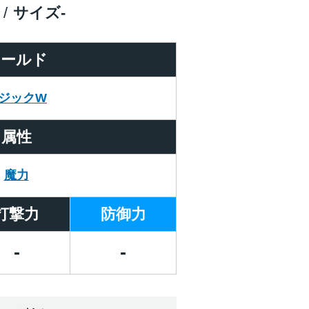
サイズ
-
ワールド
ジックW
属性
魔力
打撃力
防御力
-
-