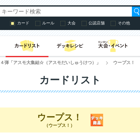
カード
ルール
大会
公認店舗
その他
はじめての方へ・
第４弾「アスモ大集結☆（アスモだいしゅうけつ）」
ウープス！
>
カードリスト
ウープス！
（ウープス！）