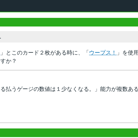
1
界
」とこのカード２枚がある時に、「
ウープス！
」を使
ますか？
いる払うゲージの数値は１少なくなる。」能力が複数あ