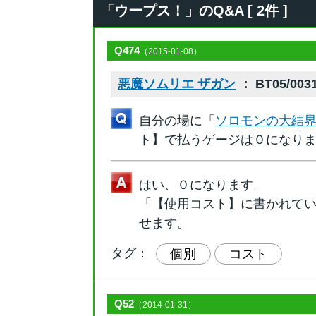
「ウープス！」のQ&A [ 2件 ]
Q474
（2015-01-08）
悪魔ソムリエ ザガン
： BT05/003
自分の場に「
ソロモンの大結
ト】で払うゲージは０になり
はい、０になります。
「【使用コスト】に書かれて
せます。
タグ：
個別
コスト
Q52
（2014-01-31）