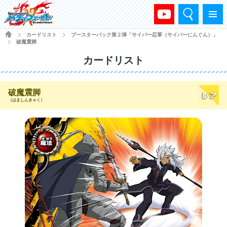
検索
メニュー
HOME
カードリスト
ブースターパック第２弾「サイバー忍軍（サイバーにんぐん）」
>
>
破魔震脚
>
カードリスト
破魔震脚
（はましんきゃく）