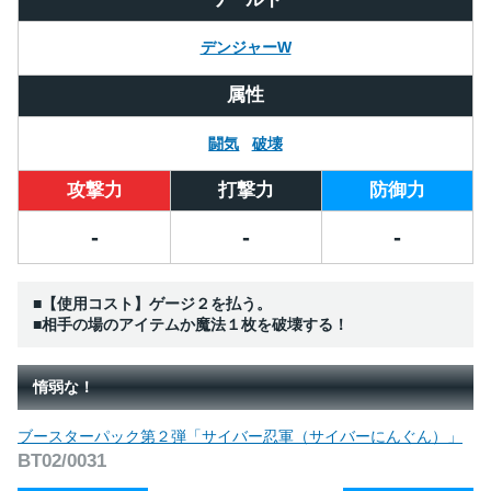
デンジャーW
属性
闘気
破壊
攻撃力
打撃力
防御力
-
-
-
■【使用コスト】ゲージ２を払う。
■相手の場のアイテムか魔法１枚を破壊する！
惰弱な！
ブースターパック第２弾「サイバー忍軍（サイバーにんぐん）」
BT02/0031