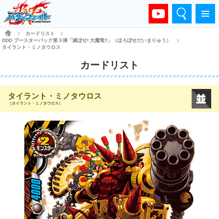
検索
メニュー
HOME
カードリスト
>
>
DDD ブースターパック第３弾「滅ぼせ! 大魔竜!!」（ほろぼせだいまりゅう）
>
タイラント・ミノタウロス
カードリスト
タイラント・ミノタウロス
（タイラント・ミノタウロス）