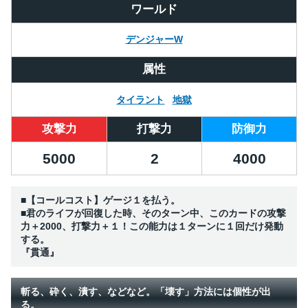
ワールド
デンジャーW
属性
タイラント
地獄
攻撃力
打撃力
防御力
5000
2
4000
■【コールコスト】ゲージ１を払う。
■君のライフが回復した時、そのターン中、このカードの攻撃
力＋2000、打撃力＋１！この能力は１ターンに１回だけ発動
する。
『貫通』
斬る、砕く、潰す、などなど。「壊す」方法には個性が出
る。