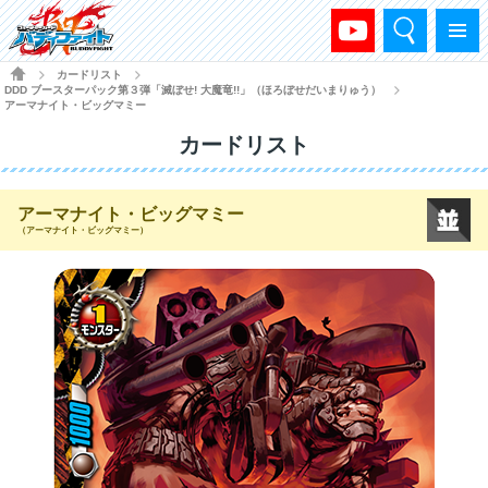
検索
メニュー
HOME
カードリスト
>
>
DDD ブースターパック第３弾「滅ぼせ! 大魔竜!!」（ほろぼせだいまりゅう）
>
アーマナイト・ビッグマミー
カードリスト
アーマナイト・ビッグマミー
（アーマナイト・ビッグマミー）