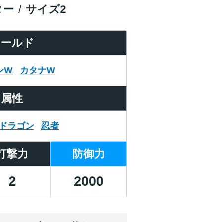
ター
サイズ
2
ワールド
ンW
カタナW
属性
ドラゴン
忍者
打撃力
防御力
2
2000