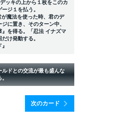
のデッキの上から１枚をこのカ
ゲージ１を払う。
”君が魔法を使った時、君のデ
ージに置き、そのターン中、
撃』を得る。「忍法 イナズマ
回だけ発動する。
ド』
ールドとの交流が最も盛んな
る。
次のカード