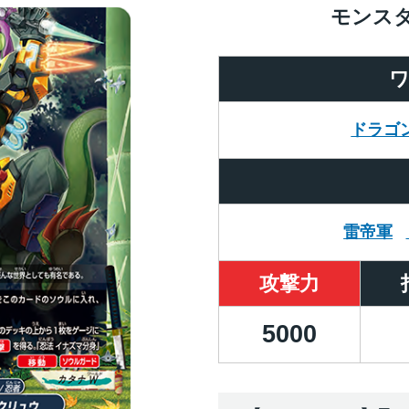
モンス
ドラゴ
雷帝軍
攻撃力
5000