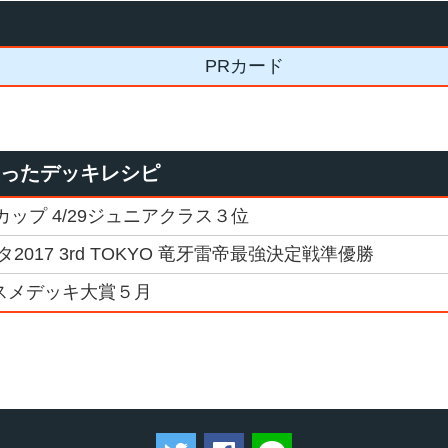
PRカード
使ったデッキレシピ
Gカップ 4/29ジュニアクラス３位
017 3rd TOKYO 竜牙雷帝最強決定戦準優勝
スメデッキ大賞５月
ツイートする
Facebookでシェアする
LINEで送る