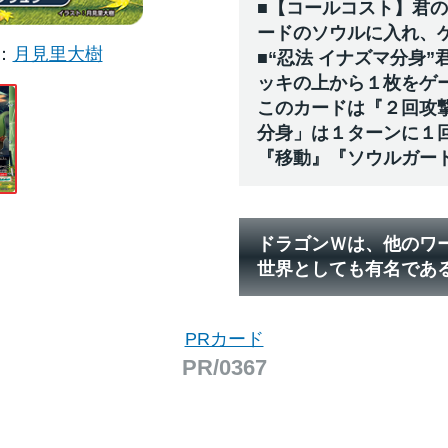
■【コールコスト】君
ードのソウルに入れ、
月見里大樹
■“忍法 イナズマ分身
ッキの上から１枚をゲ
このカードは『２回攻
分身」は１ターンに１
『移動』『ソウルガー
ドラゴンＷは、他のワ
世界としても有名であ
PRカード
PR/0367