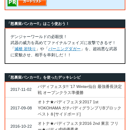
「怒裏留バンカー!!」はこう使おう！
デンジャーワールドの必殺技！
武器の威力を高めてファイナルフェイズに攻撃できるぞ！
「
滅槍 岩抉り
」や「
バーニングダガー
」を、超凶悪な武器
に変貌させ、相手を串刺しだ！！
「怒裏留バンカー!!」を使ったデッキレシピ
バディフェスタ!! ’17 Winter仙台 最強番長決定
2017-11-02
戦 オープンクラス準優勝
オトナ★バディフェスタ2017 1st
2017-09-08
YOKOHAMA ガチバディグランプリBブロック
ベスト８[サイドボード]
オトナ★バディフェスタ2016 2nd 東京 フリ
2016-10-22
ー★バディ成績優秀者