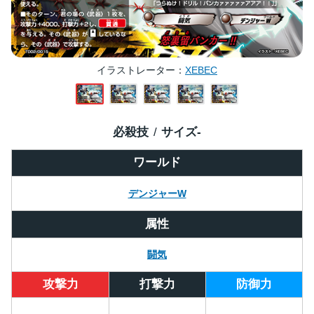
イラストレーター
XEBEC
必殺技
サイズ
-
ワールド
デンジャーW
属性
闘気
攻撃力
打撃力
防御力