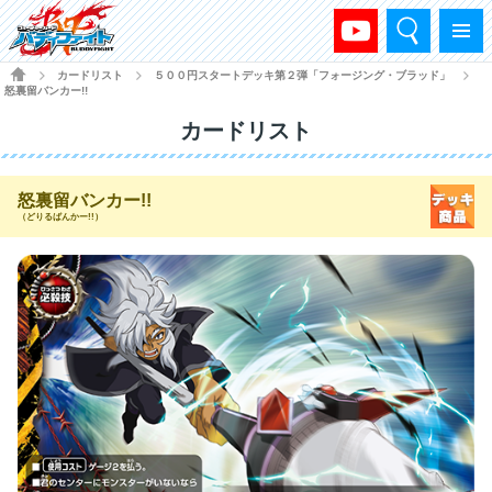
検索
メニュー
HOME
カードリスト
５００円スタートデッキ第２弾「フォージング・ブラッド」
>
>
>
怒裏留バンカー!!
カードリスト
怒裏留バンカー!!
（どりるばんかー!!）