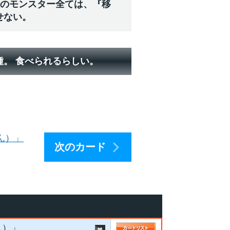
場のモンスター全ては、『移
せない。
種。 食べられるらしい。
ん）」
次のカード
ん）」