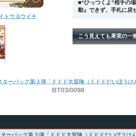
■“ひっつくよ”相手の
動』できず、手札に戻
イトウヨウイチ
こう見えても果実の一
スターパック第３弾「ドドド大冒険（ドドドだいぼうけ
BT03/0098
スターパック第３弾「ドドド大冒険（ドドドだいぼうけ