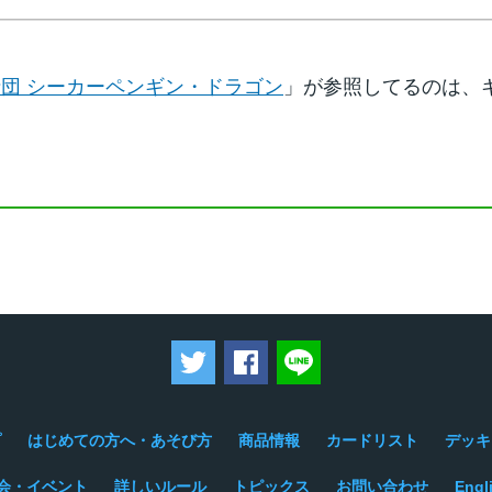
団 シーカーペンギン・ドラゴン
」が参照してるのは、
ツイートする
Facebookでシェアする
LINEで送る
プ
はじめての方へ・あそび方
商品情報
カードリスト
デッキ
会・イベント
詳しいルール
トピックス
お問い合わせ
Engl