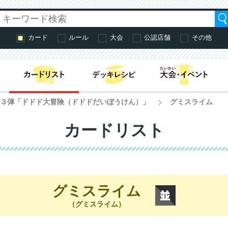
カード
ルール
大会
公認店舗
その他
はじめての方へ・
第３弾「ドドド大冒険（ドドドだいぼうけん）」
グミスライム
>
カードリスト
グミスライム
（グミスライム）