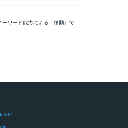
キーワード能力による『移動』で
レシピ
ish