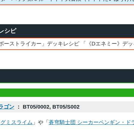
レシピ
ボーストライカー」デッキレシピ 「《Dエネミー》デッ
ラゴン
： BT05/0002, BT05/S002
「
グミスライム
」や「
蒼穹騎士団 シーカーペンギン・ド