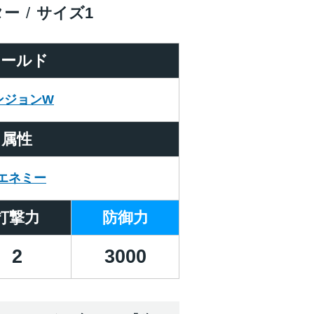
ター
サイズ
1
ワールド
ンジョンW
属性
エネミー
打撃力
防御力
2
3000