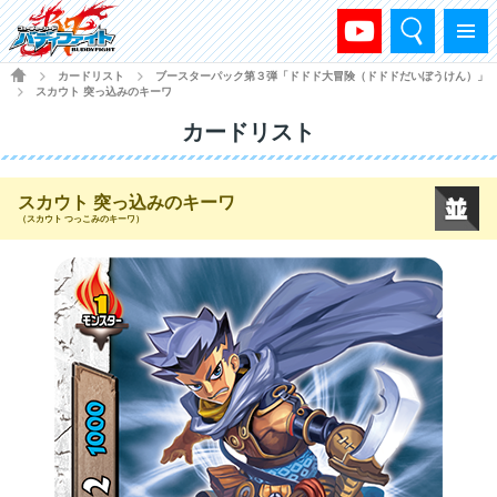
検索
メニュー
HOME
カードリスト
ブースターパック第３弾「ドドド大冒険（ドドドだいぼうけん）」
>
>
スカウト 突っ込みのキーワ
>
カードリスト
スカウト 突っ込みのキーワ
（スカウト つっこみのキーワ）