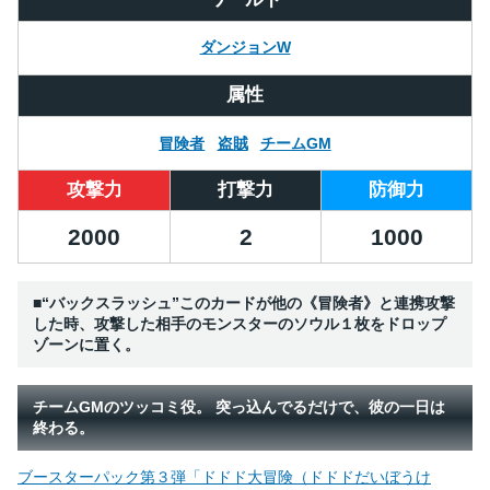
ダンジョンW
属性
冒険者
盗賊
チームGM
攻撃力
打撃力
防御力
2000
2
1000
■“バックスラッシュ”このカードが他の《冒険者》と連携攻撃
した時、攻撃した相手のモンスターのソウル１枚をドロップ
ゾーンに置く。
チームGMのツッコミ役。 突っ込んでるだけで、彼の一日は
終わる。
ブースターパック第３弾「ドドド大冒険（ドドドだいぼうけ