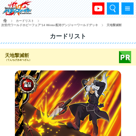
検索
メニュー
HOME
カードリスト
>
>
次世代ワールドホビーフェア’14 Winter配布デンジャーワールドデッキ
天地撃滅斬
>
カードリスト
天地撃滅斬
（てんちげきめつざん）