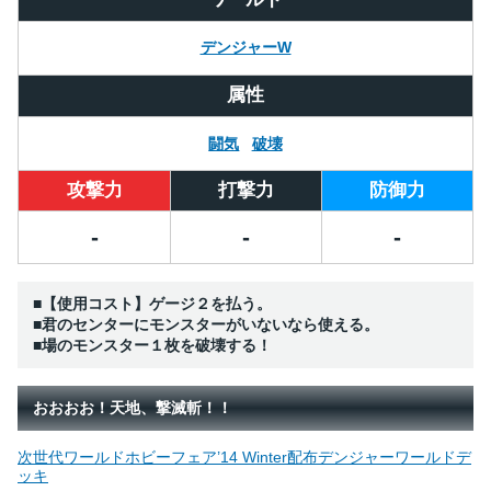
デンジャーW
属性
闘気
破壊
攻撃力
打撃力
防御力
-
-
-
■【使用コスト】ゲージ２を払う。
■君のセンターにモンスターがいないなら使える。
■場のモンスター１枚を破壊する！
おおおお！天地、撃滅斬！！
次世代ワールドホビーフェア’14 Winter配布デンジャーワールドデ
ッキ