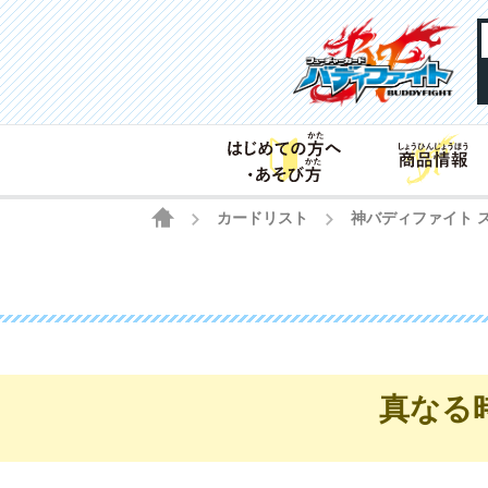
HOME
カードリスト
神バディファイト 
>
>
真なる