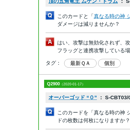
頂の五角竜王 ムゲン・ドラム
： S-
このカードと「
真なる時の神 
ダメージは減りませんか？
はい、攻撃は無効化されず、
フラッグと連携攻撃している
タグ：
最新ＱＡ
個別
Q2900
（2020-01-17）
オーバーゴッド “０”
： S-CBT03/0
このカードを「真なる時の神 
ドの枚数は何枚になりますか