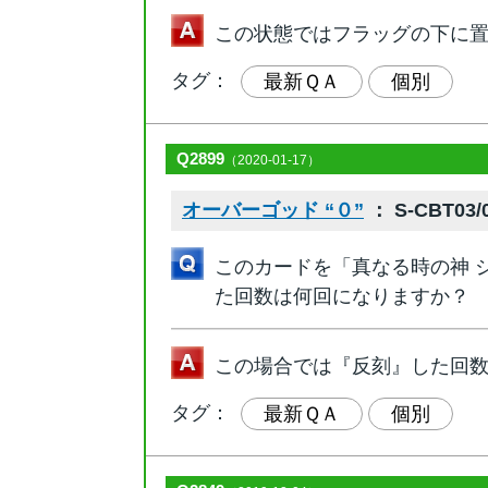
この状態ではフラッグの下に
タグ：
最新ＱＡ
個別
Q2899
（2020-01-17）
オーバーゴッド “０”
： S-CBT03/0
このカードを「真なる時の神 
た回数は何回になりますか？
この場合では『反刻』した回
タグ：
最新ＱＡ
個別