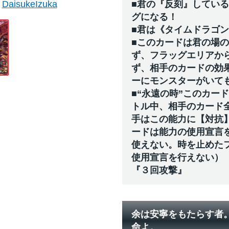
DaisukeIzuka
■君の『反刻』してい
グになる！
■君は《タイムドラゴ
■このカードは君の場
ず、フラッグエリアか
ず、相手のカードの効
ーにモンスターがいて
■“永遠の時”このカー
トル中、相手のカード
手はこの能力に【対抗
ードは能力の使用宣言
使えない。時を止めた
使用宣言を行えない）
『３回攻撃』
余は安寧をもたらす者
命よ。