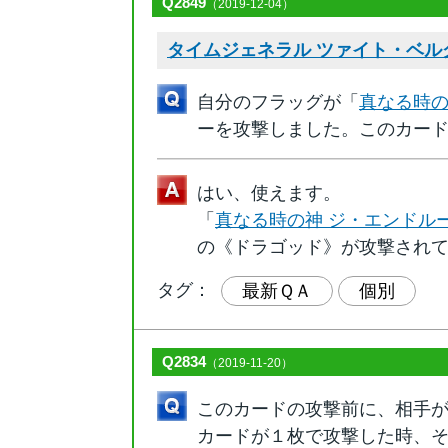
Q2849
（2019-12-04）
タイムジェネラル ツァイト・ベル
自分のフラッグが「
真なる時の
ーを攻撃しました。このカー
はい、使えます。
「
真なる時の神 ジ・エンドル
の《ドラゴッド》が攻撃され
タグ：
最新ＱＡ
個別
Q2834
（2019-11-20）
このカードの攻撃前に、相手
カードが１枚で攻撃した時、