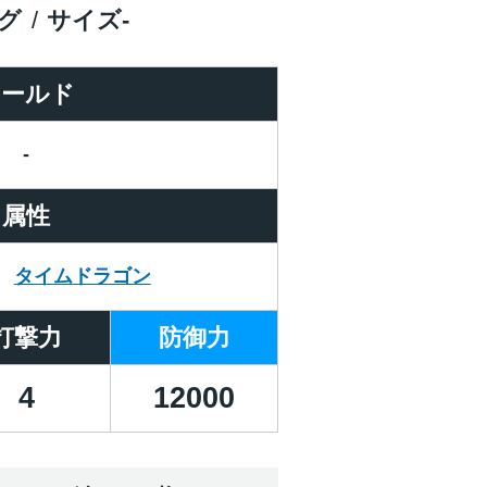
グ
サイズ
-
ワールド
-
属性
タイムドラゴン
打撃力
防御力
4
12000