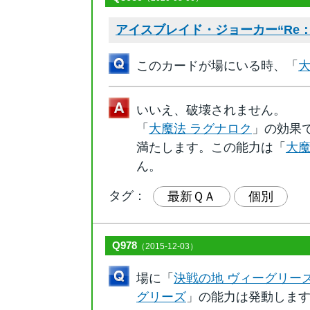
アイスブレイド・ジョーカー“Re：
このカードが場にいる時、「
大
いいえ、破壊されません。
「
大魔法 ラグナロク
」の効果
満たします。この能力は「
大魔
ん。
タグ：
最新ＱＡ
個別
Q978
（2015-12-03）
場に「
決戦の地 ヴィーグリー
グリーズ
」の能力は発動しま