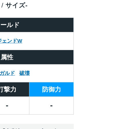
サイズ
-
ワールド
ジェンドW
属性
ガルド
破壊
打撃力
防御力
-
-