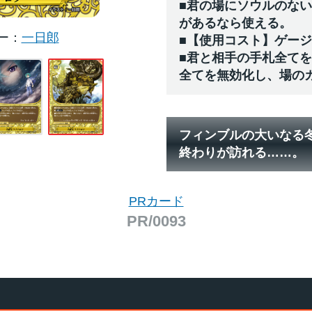
■君の場にソウルのない
があるなら使える。
ー
一日郎
■【使用コスト】ゲー
■君と相手の手札全て
全てを無効化し、場の
フィンブルの大いなる
終わりが訪れる……。
PRカード
PR/0093