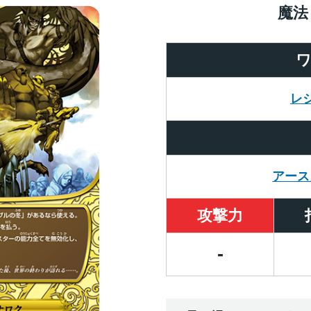
魔法
レ
アース
攻撃力
-