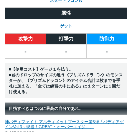
スタードラゴンW
属性
ゲット
攻撃力
打撃力
防御力
-
-
-
■【使用コスト】ゲージ１を払う。
■君のドロップのサイズの違う《プリズムドラゴン》のモンス
ターか、《プリズムドラゴン》のアイテム合計２枚までを手
札に加える。「全ては練習の中にある」は１ターンに１回だ
け使える。
目指すべきはつねに最高の自分であれ。
神バディファイト アルティメットブースター第6弾「バディアゲ
インVol.3～現役！GREAT・オーバーエイジ～」