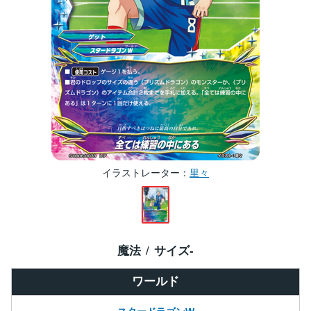
イラストレーター
里々
魔法
サイズ
-
ワールド