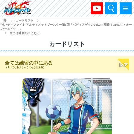
検索
メニュー
HOME
カードリスト
>
>
神バディファイト アルティメットブースター第6弾「バディアゲインVol.3～現役！GREAT・オー
バーエイジ～」
全ては練習の中にある
>
カードリスト
全ては練習の中にある
（すべてはれんしゅうのなかにある）