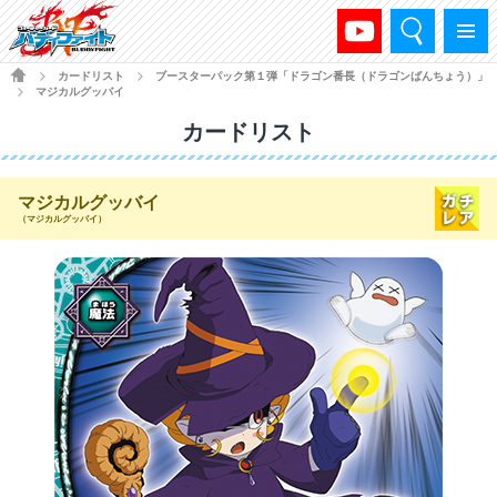
検索
メニュー
HOME
カードリスト
ブースターパック第１弾「ドラゴン番長（ドラゴンばんちょう）」
>
>
マジカルグッバイ
>
カードリスト
マジカルグッバイ
（マジカルグッバイ）