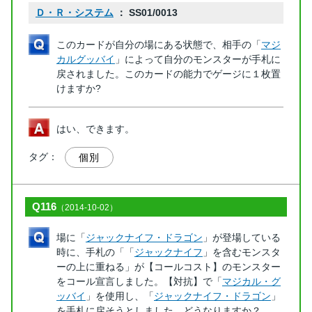
Ｄ・Ｒ・システム
： SS01/0013
このカードが自分の場にある状態で、相手の「
マジ
カルグッバイ
」によって自分のモンスターが手札に
戻されました。このカードの能力でゲージに１枚置
けますか?
はい、できます。
タグ：
個別
Q116
（2014-10-02）
場に「
ジャックナイフ・ドラゴン
」が登場している
時に、手札の「「
ジャックナイフ
」を含むモンスタ
ーの上に重ねる」が【コールコスト】のモンスター
をコール宣言しました。【対抗】で「
マジカル・グ
ッバイ
」を使用し、「
ジャックナイフ・ドラゴン
」
を手札に戻そうとしました。どうなりますか？