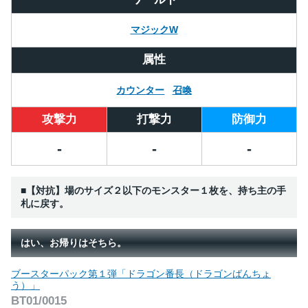
マジックW
属性
カウンター
召喚
攻撃力
打撃力
防御力
-
-
-
■【対抗】場のサイズ２以下のモンスター１枚を、持ち主の手
札に戻す。
はい、お帰りはそちら。
ブースターパック第１弾「ドラゴン番長（ドラゴンばんちょ
う）」
BT01/0015