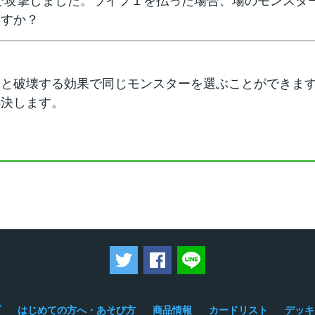
で攻撃しました。ライフ１を払った場合、場のモンスタ
ますか？
果と破壊する効果で同じモンスターを選ぶことができま
解決します。
ツイートする
Facebookでシェアする
LINEで送る
プ
はじめての方へ・あそび方
商品情報
カードリスト
デッキ