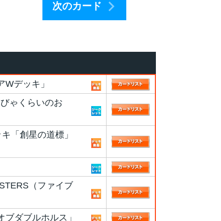
次のカード
アWデッキ」
（びゃくらいのお
ッキ「創星の道標」
ASTERS（ファイブ
オブダブルホルス」