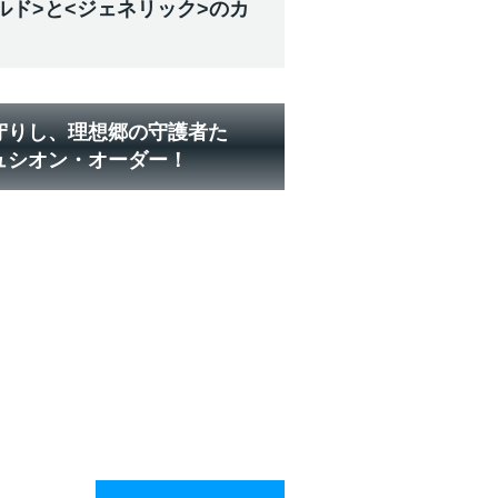
ルド>と<ジェネリック>のカ
守りし、理想郷の守護者た
ュシオン・オーダー！