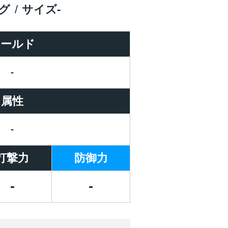
グ
サイズ
-
ワールド
-
属性
-
打撃力
防御力
-
-