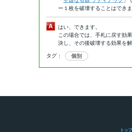
「
空虚なる器 ゾディアック
」
ー１枚を破壊することはでき
はい、できます。
この場合では、手札に戻す効
決し、その後破壊する効果を
タグ：
個別
トッ