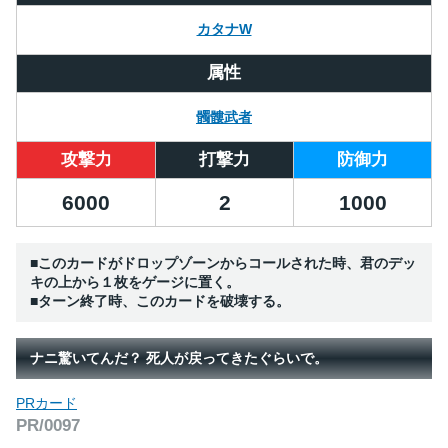
カタナW
属性
髑髏武者
攻撃力
打撃力
防御力
6000
2
1000
■このカードがドロップゾーンからコールされた時、君のデッ
キの上から１枚をゲージに置く。
■ターン終了時、このカードを破壊する。
ナニ驚いてんだ？ 死人が戻ってきたぐらいで。
PRカード
PR/0097