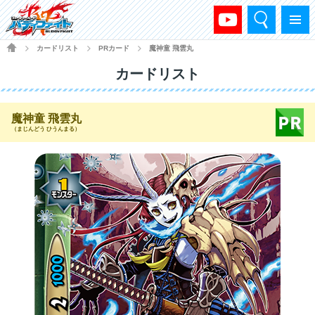
検索
メニュー
HOME
カードリスト
PRカード
魔神童 飛雲丸
>
>
>
カードリスト
魔神童 飛雲丸
（まじんどう ひうんまる）