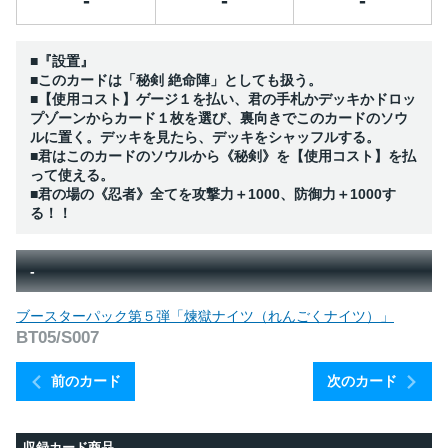
-
-
-
■『設置』
■このカードは「秘剣 絶命陣」としても扱う。
■【使用コスト】ゲージ１を払い、君の手札かデッキかドロッ
プゾーンからカード１枚を選び、裏向きでこのカードのソウ
ルに置く。デッキを見たら、デッキをシャッフルする。
■君はこのカードのソウルから《秘剣》を【使用コスト】を払
って使える。
■君の場の《忍者》全てを攻撃力＋1000、防御力＋1000す
る！！
-
ブースターパック第５弾「煉獄ナイツ（れんごくナイツ）」
BT05/S007
前のカード
次のカード
収録カード商品