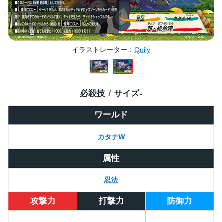
イラストレーター
Quily
必殺技
サイズ
-
ワールド
カタナW
属性
忍法
攻撃力
打撃力
防御力