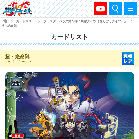
検索
メニュー
HOME
カードリスト
ブースターパック第５弾「煉獄ナイツ（れんごくナイツ）」
>
>
>
超・絶命陣
カードリスト
超・絶命陣
（ちょう・ぜつめいじん）