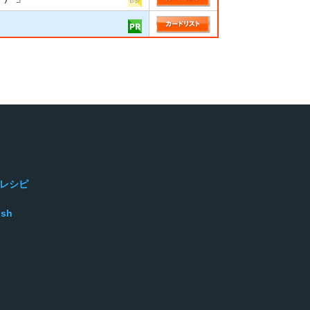
レシピ
ish