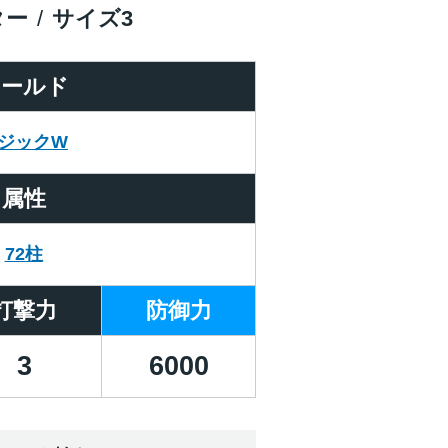
ター
サイズ
3
ワールド
ジックW
属性
72柱
打撃力
防御力
3
6000