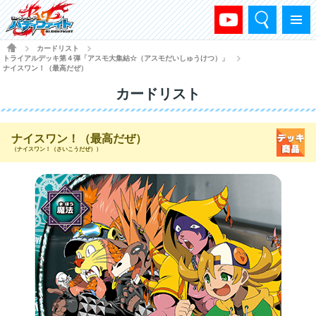
検索
メニュー
HOME
カードリスト
>
>
トライアルデッキ第４弾「アスモ大集結☆（アスモだいしゅうけつ）」
>
ナイスワン！（最高だぜ）
カードリスト
ナイスワン！（最高だぜ）
（ナイスワン！（さいこうだぜ））