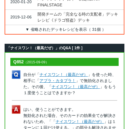
2020-01-20
FINALSTAGE
開発チームの「完全なる時の支配者」デッキ
2019-12-06
レシピ《ドラゴ怪盗》デッキ
▼ 省略されたデッキレシピを表示（ 31個 ）
「ナイスワン！（最高だぜ）」のQ&A [ 1件 ]
Q852
（2015-09-09）
自分が「
ナイスワン！（最高だぜ）
」を使った時、
相手に「
アブラ・カタブラ！
」で無効化されまし
た。その後、「
ナイスワン！（最高だぜ）
」をもう
１度使うことはできますか？
はい、使うことができます。
無効化された場合、そのカードの効果全てが解決さ
れないため、「「
ナイスワン！（最高だぜ）
」は１
ターンに１回だけ使える。」の部分も解決されませ