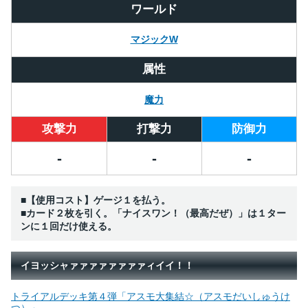
ワールド
マジックW
属性
魔力
攻撃力
打撃力
防御力
-
-
-
■【使用コスト】ゲージ１を払う。
■カード２枚を引く。「ナイスワン！（最高だぜ）」は１ター
ンに１回だけ使える。
イヨッシャァァァァァァァァィイイ！！
トライアルデッキ第４弾「アスモ大集結☆（アスモだいしゅうけ