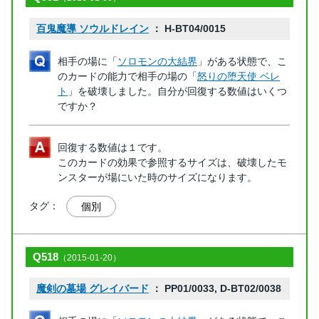
百鬼魔導 ソウルドレイン
： H-BT04/0015
相手の場に「
ソロモンの大結界
」がある状態で、こ
のカードの能力で相手の場の「
怒りの堕天使 ベレ
ト
」を破壊しました。自分が回復する数値はいくつ
ですか？
回復する数値は１です。
このカードの効果で参照するサイズは、破壊したモ
ンスターが場にいた時のサイズになります。
タグ：
個別
Q518
（2015-01-20）
魔剣の墓場 グレイバード
： PP01/0033, D-BT02/0038