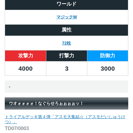
ワールド
マジックW
属性
72柱
攻撃力
打撃力
防御力
4000
3
3000
-
ウオォォォォ！なぐらせろぉぉぉぉッ！
トライアルデッキ第４弾「アスモ大集結☆（アスモだいしゅうけ
つ）」
TD07/0003