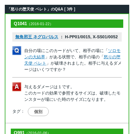
「怒りの堕天使 ベレト」のQ&A [ 3件 ]
Q1041
（2016-01-22）
無角邪王 ネグロバルス
： H-PP01/0015, X-SS01/0052
自分の場にこのカードがいて、相手の場に「
ソロモ
ンの大結界
」がある状態で、相手の場の「
怒りの堕
天使 ベレト
」が破壊されました。相手に与えるダメ
ージはいくつですか？
与えるダメージは１です。
このカードの効果で参照するサイズは、破壊したモ
ンスターが場にいた時のサイズになります。
タグ：
個別
Q991
（2016-01-06）