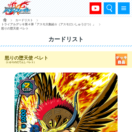
検索
メニュー
HOME
カードリスト
>
>
トライアルデッキ第４弾「アスモ大集結☆（アスモだいしゅうけつ）」
>
怒りの堕天使 ベレト
カードリスト
怒りの堕天使 ベレト
（いかりのだてんし ベレト）