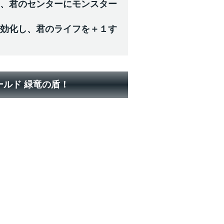
中、君のセンターにモンスター
無効化し、君のライフを＋１す
ルド 緑竜の盾！