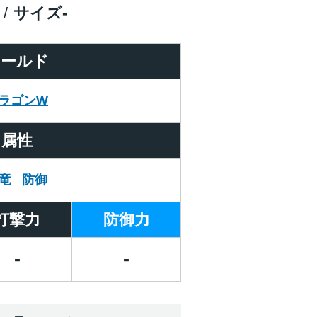
サイズ
-
ワールド
ラゴンW
属性
竜
防御
打撃力
防御力
-
-