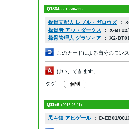
Q1864
（2017-06-22）
操骨支配人 レブル・ガロウズ
： X-
操骨者 アウ・ダークス
： X-BT02/
操骨管理人 グラツィア
： X2-BT01
このカードによる自分のモン
はい、できます。
タグ：
個別
Q1159
（2016-05-11）
黒キ鎧 アビゲール
： D-EB01/001