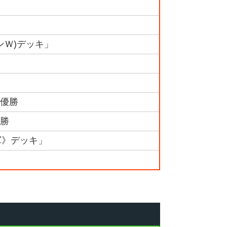
ンＷ)デッキ」
準優勝
優勝
軍》デッキ」