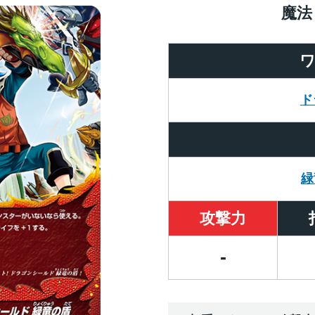
魔法
ド
緑
攻撃力
-