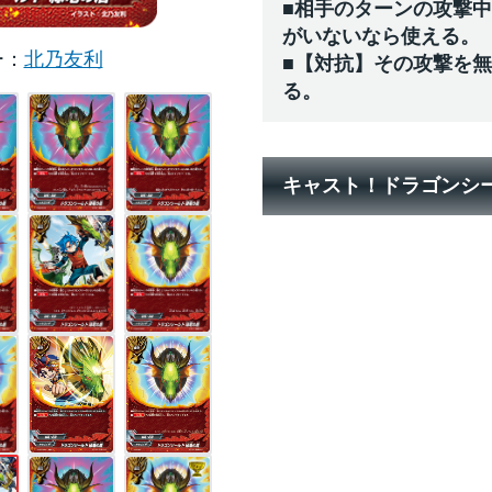
■相手のターンの攻撃
がいないなら使える。
ー
北乃友利
■【対抗】その攻撃を
る。
キャスト！ドラゴンシー