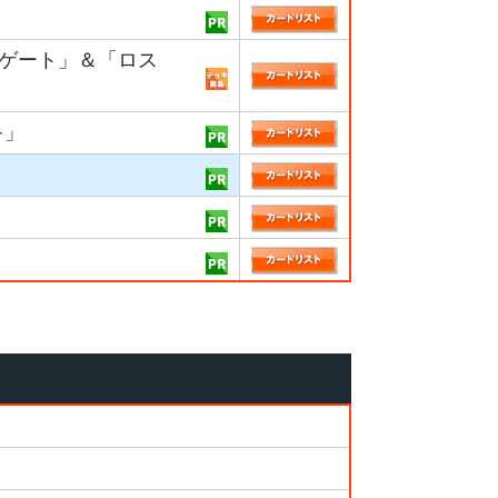
ンゲート」＆「ロス
キ」