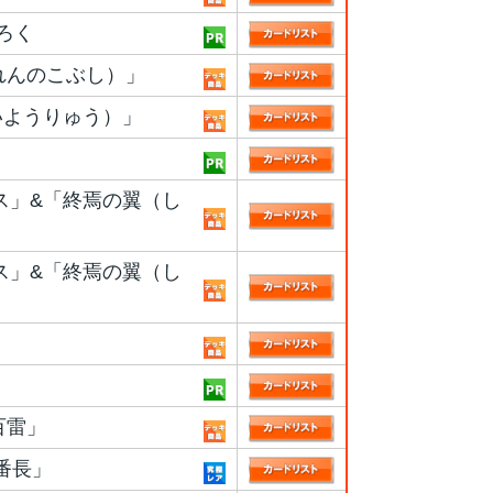
ろく
れんのこぶし）」
いようりゅう）」
ス」&「終焉の翼（し
ス」&「終焉の翼（し
百雷」
番長」