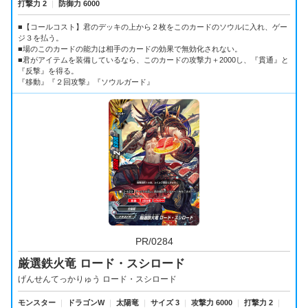
打撃力 2
｜
防御力 6000
■【コールコスト】君のデッキの上から２枚をこのカードのソウルに入れ、ゲー
ジ３を払う。
■場のこのカードの能力は相手のカードの効果で無効化されない。
■君がアイテムを装備しているなら、このカードの攻撃力＋2000し、『貫通』と
『反撃』を得る。
『移動』『２回攻撃』『ソウルガード』
PR/0284
厳選鉄火竜 ロード・スシロード
げんせんてっかりゅう ロード・スシロード
モンスター
｜
ドラゴンW
｜
太陽竜
｜
サイズ 3
｜
攻撃力 6000
｜
打撃力 2
｜