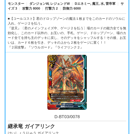
モンスター
｜
ダンジョンW, レジェンドW
｜
Dエネミー, 魔王, 水, 雷帝軍
｜
サ
イズ 3
｜
攻撃力 8000
｜
打撃力 2
｜
防御力 6000
■【コールコスト】君のドロップゾーンの魔法１枚までをこのカードのソウルに
入れ、ゲージ２を払う。
『逆天』〔君のメインフェイズ中、ゲージ２を払う〕場のカードの能力全てを無
効化し、このカード以外の、お互いの、手札、ゲージ、ドロップゾーン、場のカ
ード全てを持ち主のデッキに戻し、そのデッキをシャッフルする！その後、お互
いは、カード６枚を引き、デッキの上から２枚をゲージに置く！！
『２回攻撃』『ソウルガード』『ライフリンク２』
D-BT03/0078
継承竜 ガイアリンク
けいしょうりゅう ガイアリンク