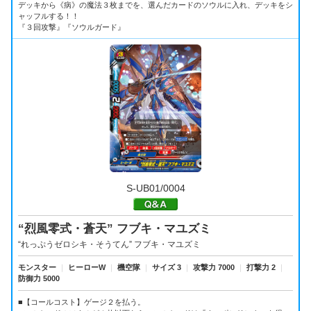
デッキから《病》の魔法３枚までを、選んだカードのソウルに入れ、デッキをシ
ャッフルする！！
『３回攻撃』『ソウルガード』
S-UB01/0004
“烈風零式・蒼天” フブキ・マユズミ
“れっぷうゼロシキ・そうてん” フブキ・マユズミ
モンスター
｜
ヒーローW
｜
機空隊
｜
サイズ 3
｜
攻撃力 7000
｜
打撃力 2
｜
防御力 5000
■【コールコスト】ゲージ２を払う。