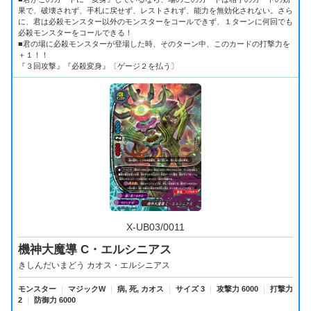
果で、破壊されず、手札に戻せず、レストされず、能力を無効化されない。さら
に、君は必殺モンスター以外のモンスターをコールできず、１ターンに何回でも
必殺モンスターをコールできる！
■君の場に必殺モンスターが登場した時、そのターン中、このカードの打撃力を
＋１！！
『３回攻撃』『必殺変身』〔ゲージ２を払う〕
X-UB03/0011
機神大魔導 C・エルシニアス
きしんだいまどう カオス・エルシニアス
モンスター
｜
マジックW
｜
病, 死, カオス
｜
サイズ 3
｜
攻撃力 6000
｜
打撃力
2
｜
防御力 6000