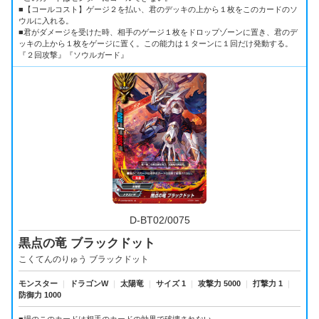
■【コールコスト】ゲージ２を払い、君のデッキの上から１枚をこのカードのソ
ウルに入れる。
■君がダメージを受けた時、相手のゲージ１枚をドロップゾーンに置き、君のデ
ッキの上から１枚をゲージに置く。この能力は１ターンに１回だけ発動する。
『２回攻撃』『ソウルガード』
D-BT02/0075
黒点の竜 ブラックドット
こくてんのりゅう ブラックドット
モンスター
｜
ドラゴンW
｜
太陽竜
｜
サイズ 1
｜
攻撃力 5000
｜
打撃力 1
｜
防御力 1000
■場のこのカードは相手のカードの効果で破壊されない。