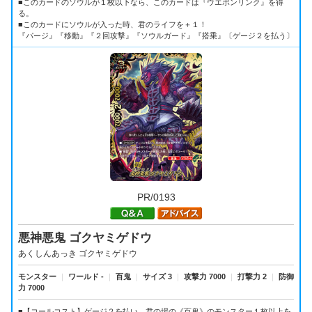
■このカードのソウルが１枚以下なら、このカードは『ウエポンリンク』を得
る。
■このカードにソウルが入った時、君のライフを＋１！
『パージ』『移動』『２回攻撃』『ソウルガード』『搭乗』〔ゲージ２を払う〕
PR/0193
悪神悪鬼 ゴクヤミゲドウ
あくしんあっき ゴクヤミゲドウ
モンスター
｜
ワールド -
｜
百鬼
｜
サイズ 3
｜
攻撃力 7000
｜
打撃力 2
｜
防御
力 7000
■【コールコスト】ゲージ２を払い、君の場の《百鬼》のモンスター１枚以上を