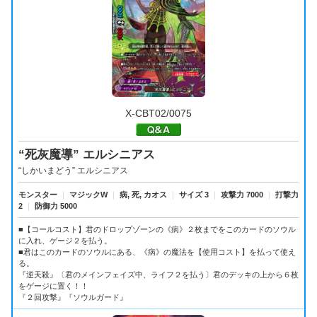
X-CBT02/0075
“死灰魔導” エルシニアス
“しかいまどう” エルシニアス
モンスター
｜
マジックW
｜
病, 死, カオス
｜
サイズ 3
｜
攻撃力 7000
｜
打撃力
2
｜
防御力 5000
■【コールコスト】君のドロップゾーンの《病》２枚までをこのカードのソウル
に入れ、ゲージ２を払う。
■君はこのカードのソウルにある、《病》の魔法を【使用コスト】を払って使え
る。
『逆天殺』〔君のメインフェイズ中、ライフ２を払う〕君のデッキの上から６枚
をゲージに置く！！
『２回攻撃』『ソウルガード』