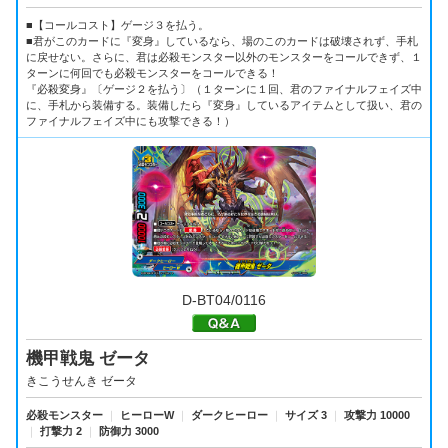
■【コールコスト】ゲージ３を払う。
■君がこのカードに『変身』しているなら、場のこのカードは破壊されず、手札
に戻せない。さらに、君は必殺モンスター以外のモンスターをコールできず、１
ターンに何回でも必殺モンスターをコールできる！
『必殺変身』〔ゲージ２を払う〕（１ターンに１回、君のファイナルフェイズ中
に、手札から装備する。装備したら『変身』しているアイテムとして扱い、君の
ファイナルフェイズ中にも攻撃できる！）
D-BT04/0116
機甲戦鬼 ゼータ
きこうせんき ゼータ
必殺モンスター
｜
ヒーローW
｜
ダークヒーロー
｜
サイズ 3
｜
攻撃力 10000
｜
打撃力 2
｜
防御力 3000