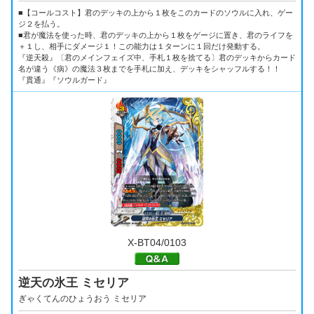
■【コールコスト】君のデッキの上から１枚をこのカードのソウルに入れ、ゲー
ジ２を払う。
■君が魔法を使った時、君のデッキの上から１枚をゲージに置き、君のライフを
＋１し、相手にダメージ１！この能力は１ターンに１回だけ発動する。
『逆天殺』〔君のメインフェイズ中、手札１枚を捨てる〕君のデッキからカード
名が違う《病》の魔法３枚までを手札に加え、デッキをシャッフルする！！
『貫通』『ソウルガード』
X-BT04/0103
逆天の氷王 ミセリア
ぎゃくてんのひょうおう ミセリア