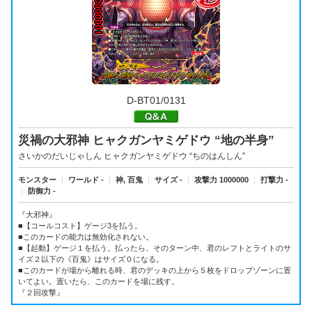
D-BT01/0131
災禍の大邪神 ヒャクガンヤミゲドウ “地の半身”
さいかのだいじゃしん ヒャクガンヤミゲドウ “ちのはんしん”
モンスター
｜
ワールド -
｜
神, 百鬼
｜
サイズ -
｜
攻撃力 1000000
｜
打撃力 -
｜
防御力 -
『大邪神』
■【コールコスト】ゲージ3を払う。
■このカードの能力は無効化されない。
■【起動】ゲージ１を払う。払ったら、そのターン中、君のレフトとライトのサ
イズ２以下の《百鬼》はサイズ０になる。
■このカードが場から離れる時、君のデッキの上から５枚をドロップゾーンに置
いてよい。置いたら、このカードを場に残す。
『２回攻撃』