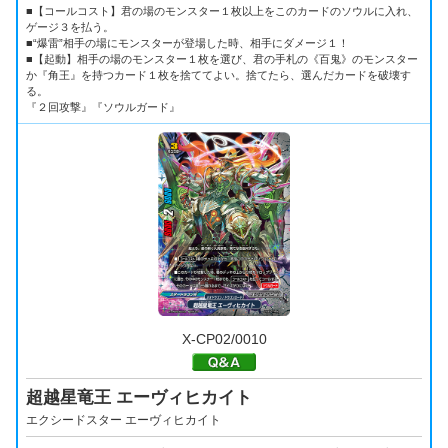
■【コールコスト】君の場のモンスター１枚以上をこのカードのソウルに入れ、
ゲージ３を払う。
■“爆雷”相手の場にモンスターが登場した時、相手にダメージ１！
■【起動】相手の場のモンスター１枚を選び、君の手札の《百鬼》のモンスター
か『角王』を持つカード１枚を捨ててよい。捨てたら、選んだカードを破壊す
る。
『２回攻撃』『ソウルガード』
X-CP02/0010
超越星竜王 エーヴィヒカイト
エクシードスター エーヴィヒカイト