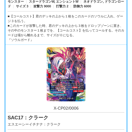
モンスター
｜
スタードラゴンW, エンシェントW
｜
ネオドラゴン, ドラゴンロー
ド
｜
サイズ 3
｜
攻撃力 9000
｜
打撃力 2
｜
防御力 6000
■【コールコスト】君のデッキの上から１枚をこのカードのソウルに入れ、ゲー
ジ３を払う。
■このカードが攻撃した時、君のデッキの上から３枚をドロップゾーンに置き、
その中のモンスター１枚までを、【コールコスト】を払ってコールする。そのカ
ードは場から離れるまで、サイズが０になる。
『ソウルガード』
X-CP02/0006
SAC17：クラーク
エスエーシーイチナナ：クラーク