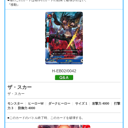
『移動』
H-EB02/0042
ザ・スカー
ザ・スカー
モンスター
｜
ヒーローW
｜
ダークヒーロー
｜
サイズ 1
｜
攻撃力 4000
｜
打撃
力 3
｜
防御力 4000
■このカードのバトル終了時、このカードを破壊する。