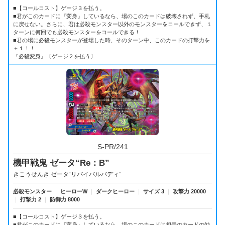
■【コールコスト】ゲージ３を払う。
■君がこのカードに『変身』しているなら、場のこのカードは破壊されず、手札
に戻せない。さらに、君は必殺モンスター以外のモンスターをコールできず、１
ターンに何回でも必殺モンスターをコールできる！
■君の場に必殺モンスターが登場した時、そのターン中、このカードの打撃力を
＋１！！
『必殺変身』〔ゲージ２を払う〕
S-PR/241
機甲戦鬼 ゼータ“Re：B”
きこうせんき ゼータ“リバイバルバディ”
必殺モンスター
｜
ヒーローW
｜
ダークヒーロー
｜
サイズ 3
｜
攻撃力 20000
｜
打撃力 2
｜
防御力 8000
■【コールコスト】ゲージ３を払う。
■君がこのカードに『変身』しているなら、場のこのカードは相手のカードの効