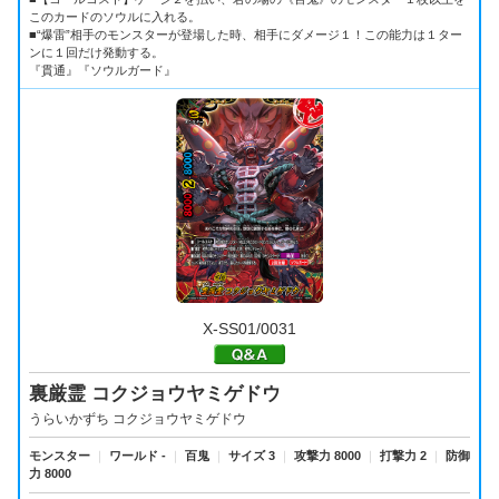
このカードのソウルに入れる。
■“爆雷”相手のモンスターが登場した時、相手にダメージ１！この能力は１ター
ンに１回だけ発動する。
『貫通』『ソウルガード』
X-SS01/0031
裏厳霊 コクジョウヤミゲドウ
うらいかずち コクジョウヤミゲドウ
モンスター
｜
ワールド -
｜
百鬼
｜
サイズ 3
｜
攻撃力 8000
｜
打撃力 2
｜
防御
力 8000