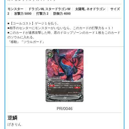
モンスター
｜
ドラゴンW, スタードラゴンW
｜
太陽竜, ネオドラゴン
｜
サイズ
2
｜
攻撃力 5000
｜
打撃力 2
｜
防御力 4000
■【コールコスト】ゲージ１を払う。
■相手のセンターにモンスターがいないなら、このカードの打撃力を＋１！
■このカードが連携攻撃した時、君のドロップゾーンのカード１枚をこのカード
のソウルに入れる。
『移動』『ソウルガード』
PR/0046
逆鱗
げきりん