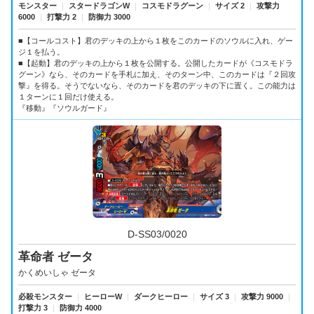
モンスター
｜
スタードラゴンW
｜
コスモドラグーン
｜
サイズ 2
｜
攻撃力
6000
｜
打撃力 2
｜
防御力 3000
■【コールコスト】君のデッキの上から１枚をこのカードのソウルに入れ、ゲー
ジ１を払う。
■【起動】君のデッキの上から１枚を公開する。公開したカードが《コスモドラ
グーン》なら、そのカードを手札に加え、そのターン中、このカードは『２回攻
撃』を得る。そうでないなら、そのカードを君のデッキの下に置く。この能力は
１ターンに１回だけ使える。
『移動』『ソウルガード』
D-SS03/0020
革命者 ゼータ
かくめいしゃ ゼータ
必殺モンスター
｜
ヒーローW
｜
ダークヒーロー
｜
サイズ 3
｜
攻撃力 9000
｜
打撃力 3
｜
防御力 4000