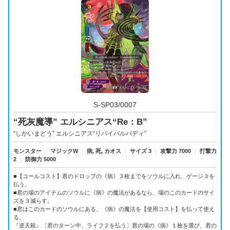
S-SP03/0007
“死灰魔導” エルシニアス“Re：B”
“しかいまどう” エルシニアス“リバイバルバディ”
モンスター
｜
マジックW
｜
病, 死, カオス
｜
サイズ 3
｜
攻撃力 7000
｜
打撃力
2
｜
防御力 5000
■【コールコスト】君のドロップの《病》３枚までをソウルに入れ、ゲージ３を
払う。
■君の場のアイテムのソウルに《病》の魔法があるなら、場のこのカードのサイ
ズを３減らす。
■君はこのカードのソウルにある、《病》の魔法を【使用コスト】を払って使え
る。
『逆天殺』〔君のターン中、ライフ２を払う〕君の場の《病》１枚を選び、君の