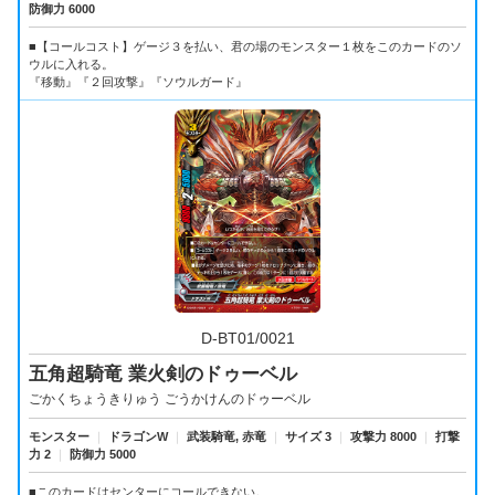
防御力 6000
■【コールコスト】ゲージ３を払い、君の場のモンスター１枚をこのカードのソ
ウルに入れる。
『移動』『２回攻撃』『ソウルガード』
D-BT01/0021
五角超騎竜 業火剣のドゥーベル
ごかくちょうきりゅう ごうかけんのドゥーベル
モンスター
｜
ドラゴンW
｜
武装騎竜, 赤竜
｜
サイズ 3
｜
攻撃力 8000
｜
打撃
力 2
｜
防御力 5000
■このカードはセンターにコールできない。