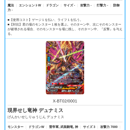
魔法
｜
エンシェントW
｜
ドラゴン
｜
サイズ -
｜
攻撃力 -
｜
打撃力 -
｜
防御
力 -
■【使用コスト】ゲージ１を払い、ライフ１を払う。
■【対抗】君の場のモンスター１枚を選ぶ。そのターン中、次にそのモンスター
が破壊される場合、そのモンスターを場に残し、そのターン中、『反撃』を与え
る。
X-BT02/0001
現界せし竜神 デュナミス
げんかいせしりゅうじん デュナミス
モンスター
｜
ドラゴンW
｜
雷帝軍, 武装騎竜, 神
｜
サイズ 3
｜
攻撃力 7000
｜