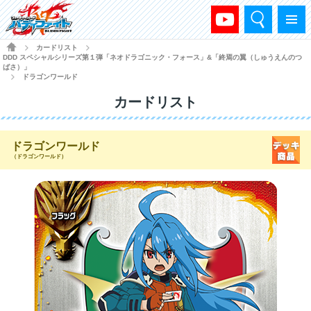
検索
メニュー
HOME
カードリスト
>
>
DDD スペシャルシリーズ第１弾「ネオドラゴニック・フォース」&「終焉の翼（しゅうえんのつ
ばさ）」
ドラゴンワールド
>
カードリスト
ドラゴンワールド
（ドラゴンワールド）