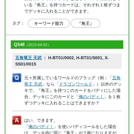
いる『角王』を持つカードは、それぞれ１枚ずつま
でデッキに入れることができます。
タグ：
キーワード能力
『角王』
Q548
（2015-04-02）
五角竜王 天武
： H-BT01/0002, H-BT01/S001, X-
SS01/0015
元々所属しているワールドのフラッグ（例：「
五角
竜王 天武
」なら「
ドラゴンワールド
」）以外のデッ
キで、『角王』を持つこのカードをバディにした場
合、デッキにこのカードと「
俺のバディ！
」を１枚
ずつデッキに入れることはできますか？
はい、できます。
「
俺のバディ！
」を使いバディコールをした場合
は、デッキ内に同じ『角王』が２枚になりますが、