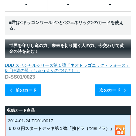
-
-
-
■君は<ドラゴンワールド>と<ジェネリック>のカードを使え
る。
世界を守りし竜の力、未来を切り開く人の力、今交わりて黄
金の時を刻む！
DDD スペシャルシリーズ第１弾「ネオドラゴニック・フォース」
&「終焉の翼（しゅうえんのつばさ）」
D-SS01/0023
前のカード
次のカード
収録カード商品
2014-01-24
TD01/0017
５００円スタートデッキ第１弾「強ドラ（ツヨドラ）」