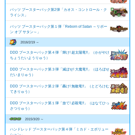
バッツ ブースターパック第2弾「カオス・コントロール・ク
ライシス」
バッツ ブースターパック第１弾「Reborn of Satan ～リボー
ン オブ サタン～」
2016/2/19 ～
DDD ブースターパック第４弾「輝け! 超太陽竜!!」（かがやけ
ちょうたいようりゅう）
DDD ブースターパック第３弾「滅ぼせ! 大魔竜!!」（ほろぼせ
だいまりゅう）
DDD ブースターパック第２弾「轟け! 無敵竜!!」（とどろけむ
てきりゅう）
DDD ブースターパック第１弾「放て! 必殺竜!!」（はなてひっ
さつりゅう）
2015/3/20 ～
ハンドレッド ブースターパック第４弾「ミカド・エボリュー
ション」