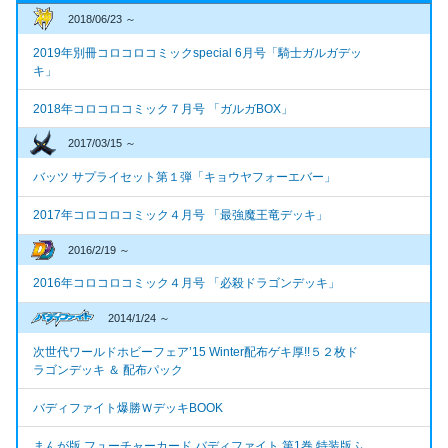
2018/06/23 ～
2019年別冊コロコロコミックspecial 6月号「騎士ガルガデッ
キ」
2018年コロコロコミック７月号 「ガルガBOX」
2017/03/15 ～
バッツ サプライセット第１弾「キョウヤフォーエバー」
2017年コロコロコミック４月号 「最強魔王竜デッキ」
2016/2/19 ～
2016年コロコロコミック４月号 「必殺ドラゴンデッキ」
2014/1/24 ～
次世代ワールドホビーフェア’15 Winter配布ゲキ厚!!５２枚ド
ラゴンデッキ ＆ 配布パック
バディファイト爆勝ＷデッキBOOK
まんが版 フューチャーカード バディファイト 第1巻 特装版ふ